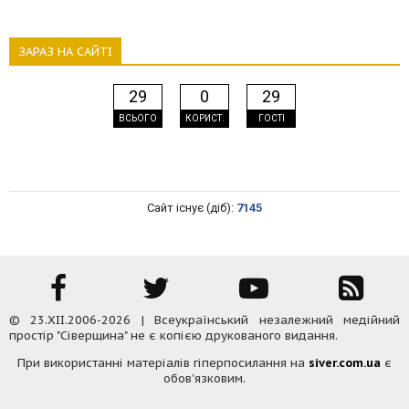
ЗАРАЗ НА САЙТІ
29
0
29
ВСЬОГО
КОРИСТ.
ГОСТІ
Сайт існує (діб):
7145
© 23.XII.2006-2026 | Всеукраїнський незалежний медійний
простір "Сіверщина" не є копією друкованого видання.
При використанні матеріалів гіперпосилання на
siver.com.ua
є
обов'язковим.