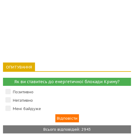
ОПИТУВАННЯ
Як ви ставитесь до енергетичної блокади Криму?
Позитивно
Негативно
Мені байдуже
Всього відповідей: 2943