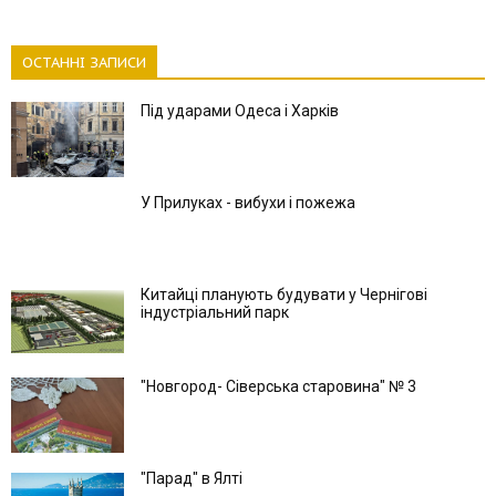
ОСТАННІ ЗАПИСИ
Під ударами Одеса і Харків
У Прилуках - вибухи і пожежа
Китайці планують будувати у Чернігові
індустріальний парк
"Новгород- Сіверська старовина" № 3
"Парад" в Ялті