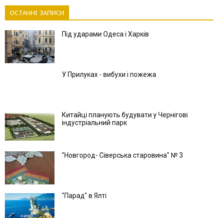
ОСТАННІ ЗАПИСИ
Під ударами Одеса і Харків
У Прилуках - вибухи і пожежа
Китайці планують будувати у Чернігові
індустріальний парк
"Новгород- Сіверська старовина" № 3
"Парад" в Ялті