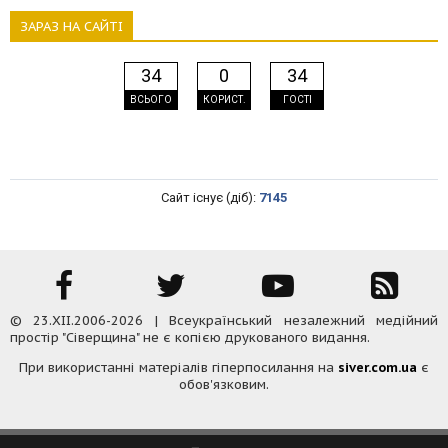
ЗАРАЗ НА САЙТІ
34
0
34
ВСЬОГО
КОРИСТ.
ГОСТІ
Сайт існує (діб):
7145
© 23.XII.2006-2026 | Всеукраїнський незалежний медійний
простір "Сіверщина" не є копією друкованого видання.
При використанні матеріалів гіперпосилання на
siver.com.ua
є
обов'язковим.