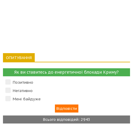
ОПИТУВАННЯ
Як ви ставитесь до енергетичної блокади Криму?
Позитивно
Негативно
Мені байдуже
Всього відповідей: 2943