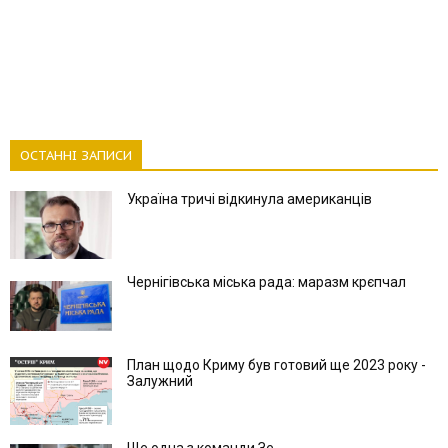
ОСТАННІ ЗАПИСИ
Україна тричі відкинула американців
Чернігівська міська рада: маразм крєпчал
План щодо Криму був готовий ще 2023 року -
Залужний
Ще одна з команди Зе