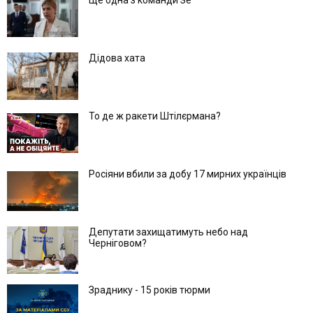
Дідова хата
То де ж ракети Штілєрмана?
Росіяни вбили за добу 17 мирних українців
Депутати захищатимуть небо над
Черніговом?
Зраднику - 15 років тюрми