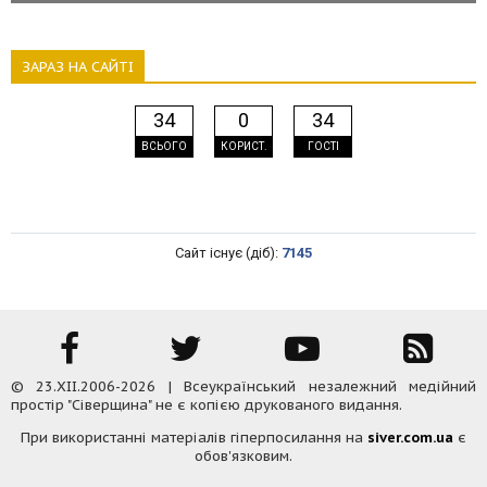
ЗАРАЗ НА САЙТІ
34
0
34
ВСЬОГО
КОРИСТ.
ГОСТІ
Сайт існує (діб):
7145
© 23.XII.2006-2026 | Всеукраїнський незалежний медійний
простір "Сіверщина" не є копією друкованого видання.
При використанні матеріалів гіперпосилання на
siver.com.ua
є
обов'язковим.