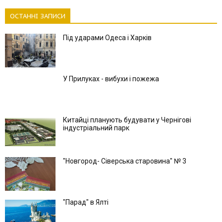
ОСТАННІ ЗАПИСИ
Під ударами Одеса і Харків
У Прилуках - вибухи і пожежа
Китайці планують будувати у Чернігові
індустріальний парк
"Новгород- Сіверська старовина" № 3
"Парад" в Ялті