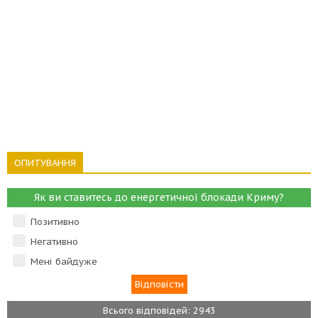
ОПИТУВАННЯ
Як ви ставитесь до енергетичної блокади Криму?
Позитивно
Негативно
Мені байдуже
Всього відповідей: 2943