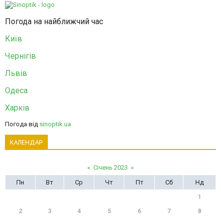
Погода на найближчий час
Київ
Чернігів
Львів
Одеса
Харків
Погода від
sinoptik.ua
КАЛЕНДАР
«
Січень 2023
»
Пн
Вт
Ср
Чт
Пт
Сб
Нд
1
2
3
4
5
6
7
8