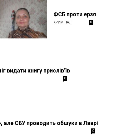
ФСБ проти ерзя
КРИМІНАЛ
0
г видати книгу прислів’їв
0
о, але СБУ проводить обшуки в Лаврі
0