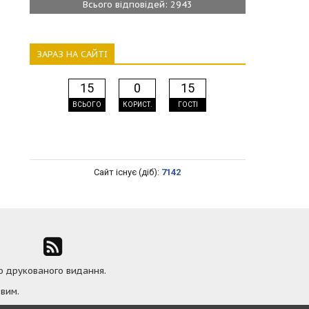
Всього відповідей: 2943
ЗАРАЗ НА САЙТІ
15
0
15
ВСЬОГО
КОРИСТ.
ГОСТІ
Сайт існує (діб):
7142
ю друкованого видання.
вим.