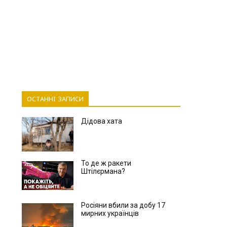
ОСТАННІ ЗАПИСИ
Дідова хата
То де ж ракети
Штілєрмана?
Росіяни вбили за добу 17
мирних українців