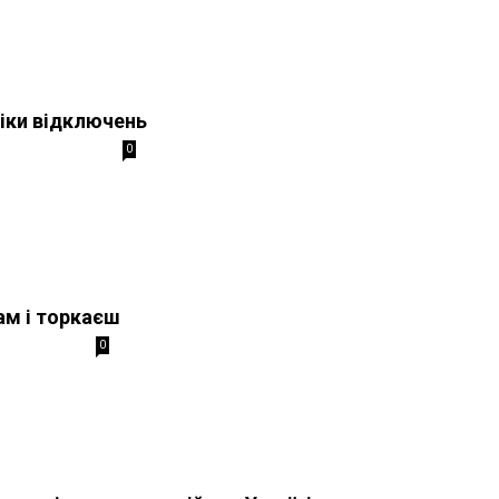
іки відключень
0
ам і торкаєш
0