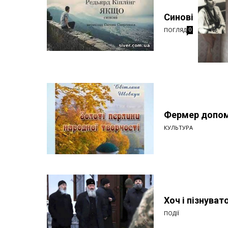
Синові
ПОГЛЯД
0
Фермер допомі
КУЛЬТУРА
Хоч і пізнуват
ПОДІЇ