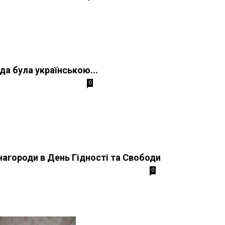
да була українською...
0
і нагороди в День Гідності та Свободи
0