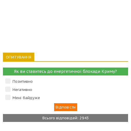
ОПИТУВАННЯ
Як ви ставитесь до енергетичної блокади Криму?
Позитивно
Негативно
Мені байдуже
Всього відповідей: 2943