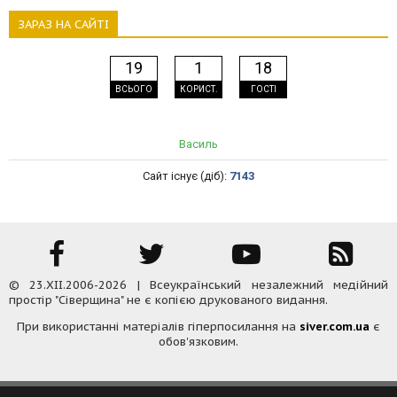
ЗАРАЗ НА САЙТІ
19
1
18
ВСЬОГО
КОРИСТ.
ГОСТІ
Василь
Сайт існує (діб):
7143
© 23.XII.2006-2026 | Всеукраїнський незалежний медійний
простір "Сіверщина" не є копією друкованого видання.
При використанні матеріалів гіперпосилання на
siver.com.ua
є
обов'язковим.