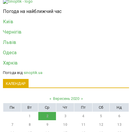
Погода на найближчий час
Київ
Чернігів
Львів
Одеса
Харків
Погода від
sinoptik.ua
КАЛЕНДАР
«
Вересень 2020
»
Пн
Вт
Ср
Чт
Пт
Сб
Нд
1
2
3
4
5
6
7
8
9
10
11
12
13