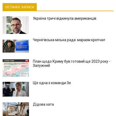
ОСТАННІ ЗАПИСИ
Україна тричі відкинула американців
Чернігівська міська рада: маразм крєпчал
План щодо Криму був готовий ще 2023 року -
Залужний
Ще одна з команди Зе
Дідова хата