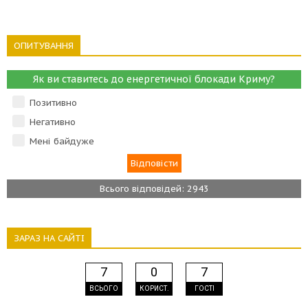
ОПИТУВАННЯ
Як ви ставитесь до енергетичної блокади Криму?
Позитивно
Негативно
Мені байдуже
Всього відповідей: 2943
ЗАРАЗ НА САЙТІ
7
0
7
ВСЬОГО
КОРИСТ.
ГОСТІ