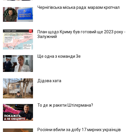
Чернігівська міська рада: маразм крєпчал
План щодо Криму був готовий ще 2023 року -
Залужний
Ще одна з команди Зе
Дідова хата
То де ж ракети Штілєрмана?
Росіяни вбили за добу 17 мирних українців