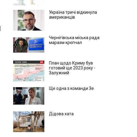
Україна тричі відкинула
американців
Чернігівська міська рада:
маразм крєпчал
План щодо Криму був
готовий ще 2023 року -
Залужний
Ще одна з команди Зе
Дідова хата