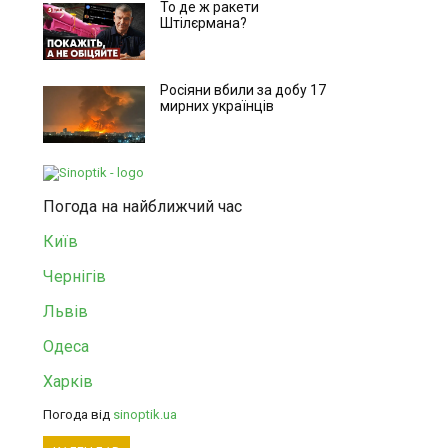
То де ж ракети
Штілєрмана?
Росіяни вбили за добу 17
мирних українців
Погода на найближчий час
Київ
Чернігів
Львів
Одеса
Харків
Погода від
sinoptik.ua