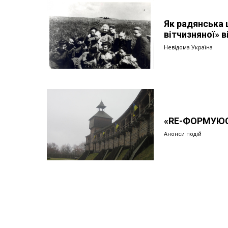
Як радянська 
вітчизняної» в
Невідома Україна
«RE-ФОРМУЮС
Анонси подій