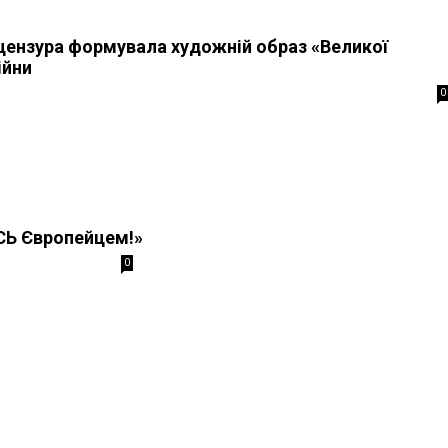
цензура формувала художній образ «Великої
ійни
0
Ь Європейцем!»
0