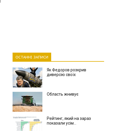
ОСТАННІ ЗАПИСИ
Як Федоров розкрив
диверсію своїх
Область жнивує
Рейтинг, який на зараз
показали усім...