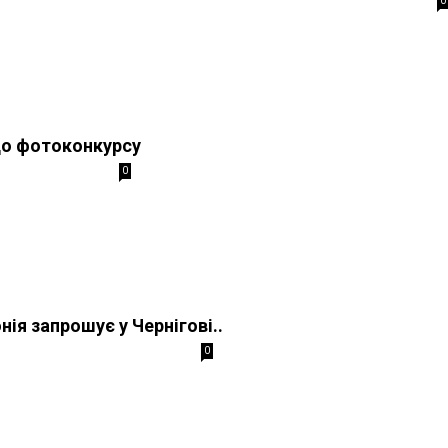
0
о фотоконкурсу
0
ія запрошує у Чернігові..
0