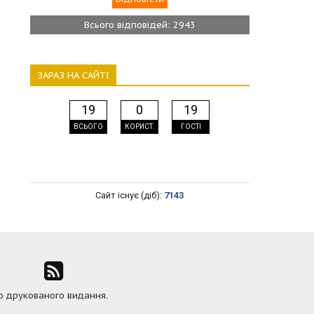
Всього відповідей: 2943
ЗАРАЗ НА САЙТІ
19
0
19
ВСЬОГО
КОРИСТ.
ГОСТІ
Сайт існує (діб):
7143
ю друкованого видання.