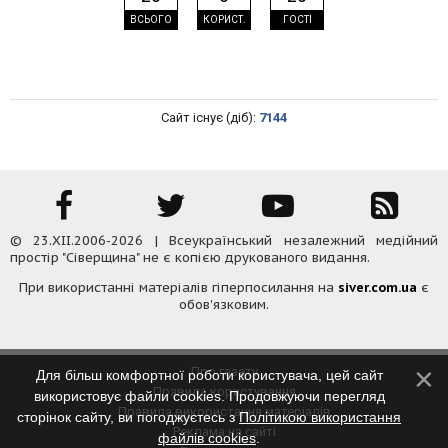
ВСЬОГО
КОРИСТ.
ГОСТІ
Сайт існує (діб):
7144
© 23.XII.2006-2026 | Всеукраїнський незалежний медійний
простір "Сіверщина" не є копією друкованого видання.
При використанні матеріалів гіперпосилання на
siver.com.ua
є
обов'язковим.
Про газету
Для більш комфортної роботи користувача, цей сайт
Правила користування
використовує файли cookies. Продовжуючи перегляд
Правила використання матеріалів
сторінок сайту, ви погоджуєтесь з
Політикою використання
Реклама на сайті
файлів cookies
.