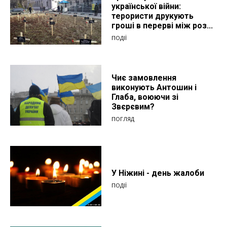
української війни:
терористи друкують
гроші в перерві між роз...
ПОДІЇ
Чиє замовлення
виконують Антошин і
Глаба, воюючи зі
Звєрєвим?
ПОГЛЯД
У Ніжині - день жалоби
ПОДІЇ