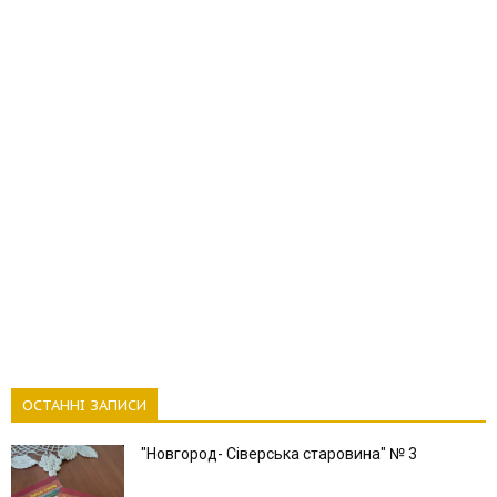
ОСТАННІ ЗАПИСИ
"Новгород- Сіверська старовина" № 3