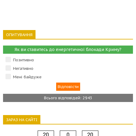
ОПИТУВАННЯ
Як ви ставитесь до енергетичної блокади Криму?
Позитивно
Негативно
Мені байдуже
Всього відповідей: 2943
ЗАРАЗ НА САЙТІ
20
0
20