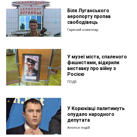
Біля Луганського
аеропорту пропав
свободівець
Гарячий коментар
У музеї міста, спаленого
фашистами, відкрили
виставку про війну з
Росією
ПОДІЇ
У Корюківці палитимуть
опудало народного
депутата
Анонси подій