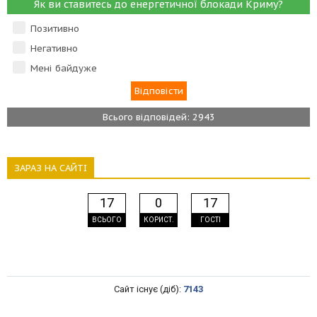
Як ви ставитесь до енергетичної блокади Криму?
Позитивно
Негативно
Мені байдуже
Всього відповідей: 2943
ЗАРАЗ НА САЙТІ
17
0
17
ВСЬОГО
КОРИСТ.
ГОСТІ
Сайт існує (діб):
7143