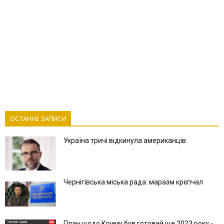
ОСТАННІ ЗАПИСИ
Україна тричі відкинула американців
Чернігівська міська рада: маразм крєпчал
План щодо Криму був готовий ще 2023 року -