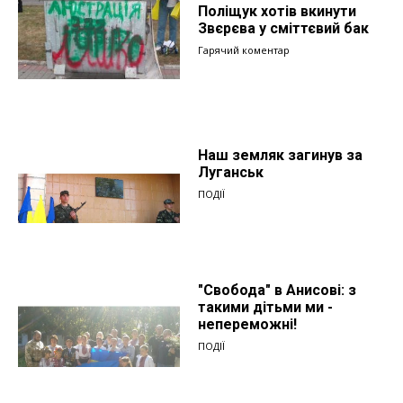
Поліщук хотів вкинути
Звєрєва у сміттєвий бак
Гарячий коментар
Наш земляк загинув за
Луганськ
ПОДІЇ
"Свобода" в Анисові: з
такими дітьми ми -
непереможні!
ПОДІЇ