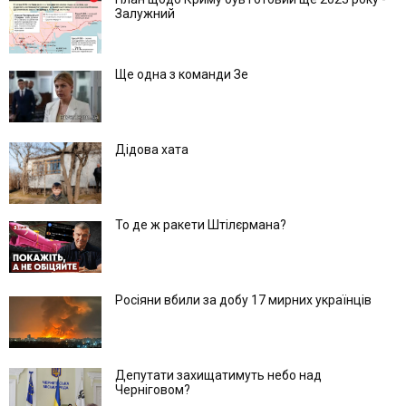
Залужний
Ще одна з команди Зе
Дідова хата
То де ж ракети Штілєрмана?
Росіяни вбили за добу 17 мирних українців
Депутати захищатимуть небо над
Черніговом?