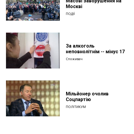
Масові заворушення на
Москві
ПОДІЇ
За алкоголь
неповнолітнім -- мінус 17
Споживач
Мільйонер очолив
Соцпартію
ПОЛІТИКУМ