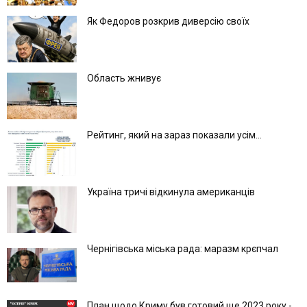
Як Федоров розкрив диверсію своїх
Область жнивує
Рейтинг, який на зараз показали усім...
Україна тричі відкинула американців
Чернігівська міська рада: маразм крєпчал
План щодо Криму був готовий ще 2023 року -