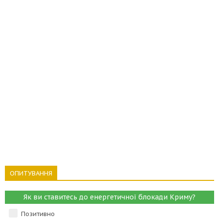
ОПИТУВАННЯ
Як ви ставитесь до енергетичної блокади Криму?
Позитивно