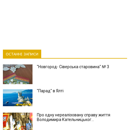
ОСТАННІ ЗАПИСИ
"Новгород- Сіверська старовина" № 3
"Парад" в Ялті
Про одну нереалізовану справу життя
Володимира Кательницьког...