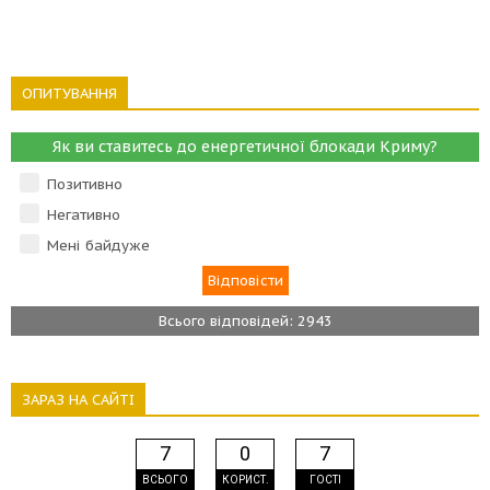
ОПИТУВАННЯ
Як ви ставитесь до енергетичної блокади Криму?
Позитивно
Негативно
Мені байдуже
Всього відповідей: 2943
ЗАРАЗ НА САЙТІ
7
0
7
ВСЬОГО
КОРИСТ.
ГОСТІ