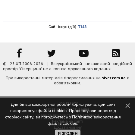
Сайт існує (діб):
7143
© 23.XII.2006-2026 | Всеукраїнський незалежний медійний
простір "Сіверщина" не є копією друкованого видання.
При використанні матеріалів гіперпосилання на
siver.com.ua
є
обов'язковим.
Про газету
Для більш комфортної роботи користувача, цей сайт
Правила користування
використовує файли cookies. Продовжуючи перегляд
Правила використання матеріалів
сторінок сайту, ви погоджуєтесь з
Політикою використання
Реклама на сайті
файлів cookies
.
Додати новину
Контакти
Я ЗГОДЕН