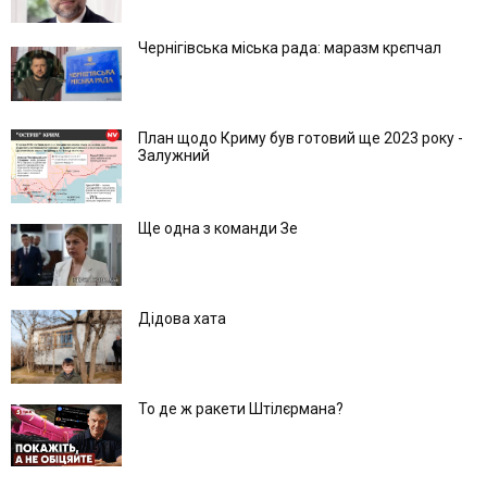
Чернігівська міська рада: маразм крєпчал
План щодо Криму був готовий ще 2023 року -
Залужний
Ще одна з команди Зе
Дідова хата
То де ж ракети Штілєрмана?