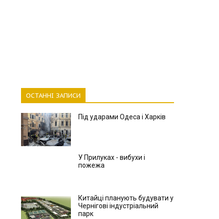
ОСТАННІ ЗАПИСИ
Під ударами Одеса і Харків
У Прилуках - вибухи і
пожежа
Китайці планують будувати у
Чернігові індустріальний
парк