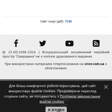
Сайт існує (діб):
7145
© 23.XII.2006-2026 | Всеукраїнський незалежний медійний
простір "Сіверщина" не є копією друкованого видання.
При використанні матеріалів гіперпосилання на
siver.com.ua
є
обов'язковим.
Про газету
Для більш комфортної роботи користувача, цей сайт
Правила користування
використовує файли cookies. Продовжуючи перегляд
Правила використання матеріалів
сторінок сайту, ви погоджуєтесь з
Політикою використання
Реклама на сайті
файлів cookies
.
Додати новину
Контакти
Я ЗГОДЕН