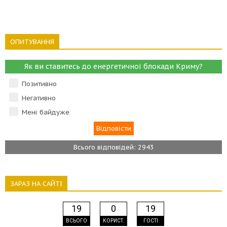
ОПИТУВАННЯ
Як ви ставитесь до енергетичної блокади Криму?
Позитивно
Негативно
Мені байдуже
Всього відповідей: 2943
ЗАРАЗ НА САЙТІ
19
0
19
ВСЬОГО
КОРИСТ.
ГОСТІ