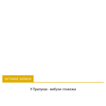
ОСТАННІ ЗАПИСИ
У Прилуках - вибухи і пожежа