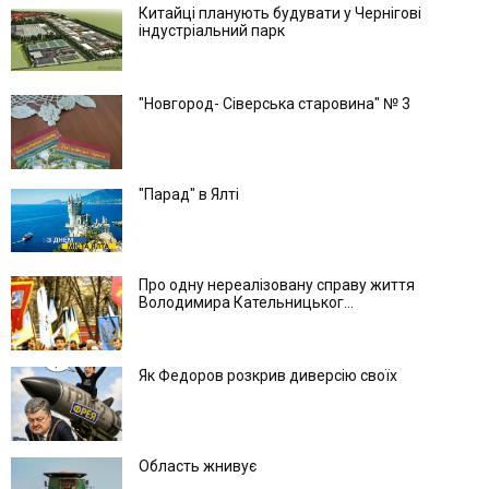
Китайці планують будувати у Чернігові
індустріальний парк
"Новгород- Сіверська старовина" № 3
"Парад" в Ялті
Про одну нереалізовану справу життя
Володимира Кательницьког...
Як Федоров розкрив диверсію своїх
Область жнивує