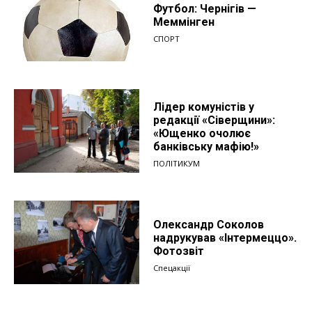
Футбол: Чернігів —
Меммінген
СПОРТ
Лідер комуністів у
редакції «Сіверщини»:
«Ющенко очолює
банківську мафію!»
ПОЛІТИКУМ
Олександр Соколов
надрукував «Інтермеццо».
Фотозвіт
Спецакції