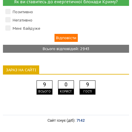
Як ви ставитесь до енергетичної блокади Криму?
Позитивно
Негативно
Мені байдуже
Всього відповідей: 2943
ЗАРАЗ НА САЙТІ
9
0
9
ВСЬОГО
КОРИСТ.
ГОСТІ
Сайт існує (діб):
7142