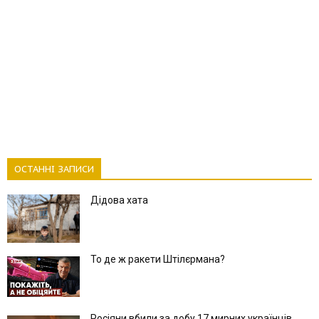
ОСТАННІ ЗАПИСИ
Дідова хата
То де ж ракети Штілєрмана?
Росіяни вбили за добу 17 мирних українців