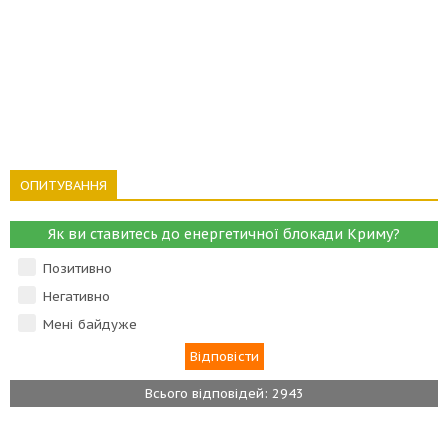
ОПИТУВАННЯ
Як ви ставитесь до енергетичної блокади Криму?
Позитивно
Негативно
Мені байдуже
Всього відповідей: 2943