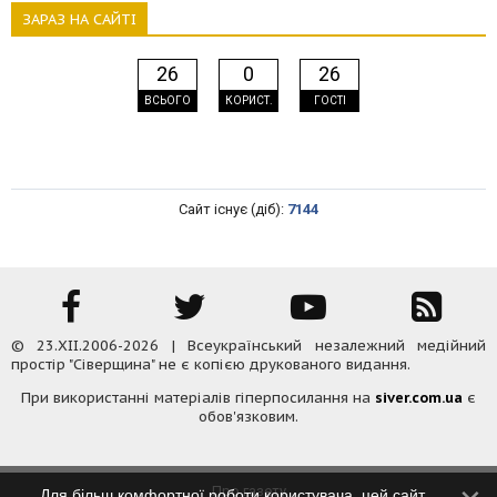
ЗАРАЗ НА САЙТІ
26
0
26
ВСЬОГО
КОРИСТ.
ГОСТІ
Сайт існує (діб):
7144
© 23.XII.2006-2026 | Всеукраїнський незалежний медійний
простір "Сіверщина" не є копією друкованого видання.
При використанні матеріалів гіперпосилання на
siver.com.ua
є
обов'язковим.
Про газету
Для більш комфортної роботи користувача, цей сайт