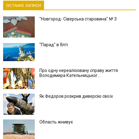
ОСТАННІ ЗАПИСИ
"Новгород- Сіверська старовина" № 3
"Парад" в Ялті
Про одну нереалізовану справу життя
Володимира Кательницьког...
Як Федоров розкрив диверсію своїх
Область жнивує