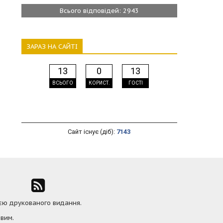
Всього відповідей: 2943
ЗАРАЗ НА САЙТІ
13
0
13
ВСЬОГО
КОРИСТ.
ГОСТІ
Сайт існує (діб):
7143
ією друкованого видання.
вим.