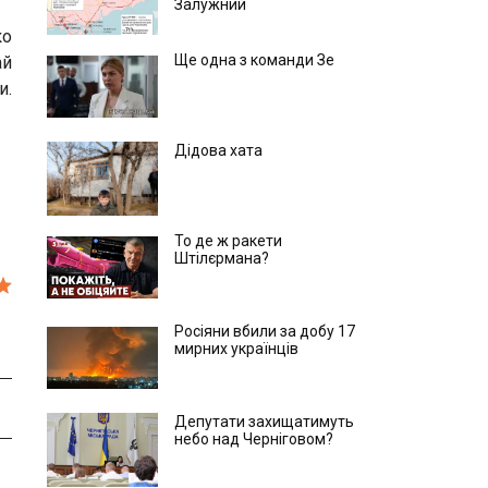
Залужний
ко
Ще одна з команди Зе
ай
и.
Дідова хата
То де ж ракети
Штілєрмана?
Росіяни вбили за добу 17
мирних українців
Депутати захищатимуть
небо над Черніговом?