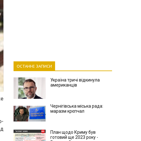
ОСТАННІ ЗАПИСИ
Україна тричі відкинула
американців
же
Чернігівська міська рада:
маразм крєпчал
о-
ед
План щодо Криму був
готовий ще 2023 року -