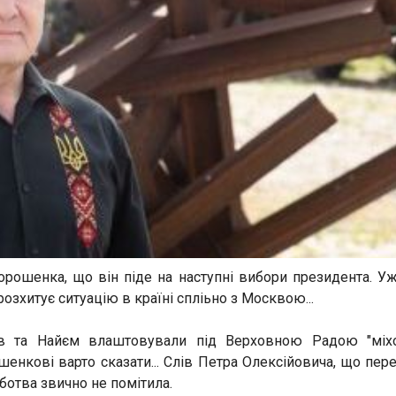
орошенка, що він піде на наступні вибори президента. У
хитує ситуацію в країні спліьно з Москвою...
лєв та Найєм влаштовували під Верховною Радою "міх
шенкові варто сказати... Слів Петра Олексійовича, що пер
ботва звично не помітила.