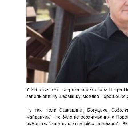
У ЗЕботви вже істерика через слова Петра П
завели звичну шарманку, мовляв Порошенко роз
Ну так. Коли Саакашвілі, Богуцька, Собо
майданчик" - то було не розхитування, а Поро
виборами "спершу нам потрібна перемога" - ЗЕ