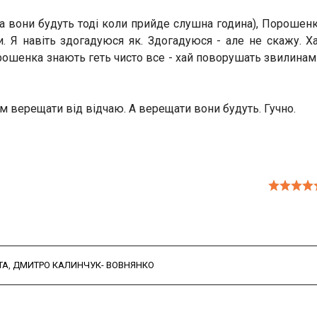
(а вони будуть тоді коли прийде слушна година), Порошен
и. Я навіть здогадуюся як. Здогадуюся - але не скажу. Х
Порошенка знають геть чисто все - хай поворушать звилинам
тім верещати від відчаю. А верещати вони будуть. Гучно.
ТА
,
ДМИТРО КАЛИНЧУК- ВОВНЯНКО