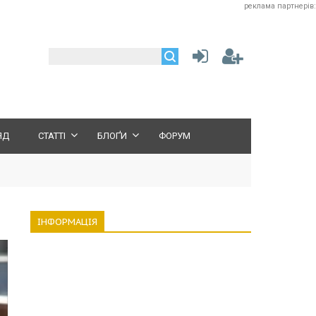
реклама партнерів:
ЯД
СТАТТІ
БЛОҐИ
ФОРУМ
ІНФОРМАЦІЯ