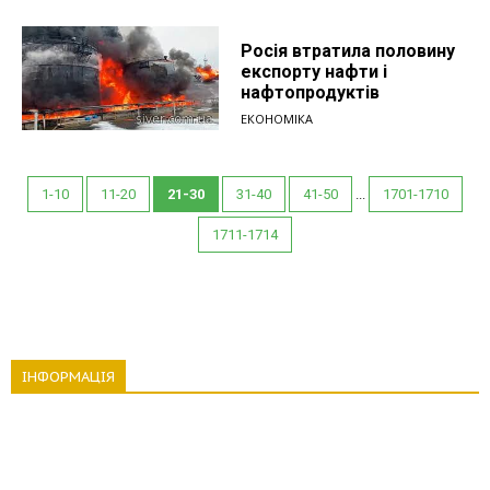
Росія втратила половину
експорту нафти і
нафтопродуктів
ЕКОНОМІКА
1-10
11-20
21-30
31-40
41-50
...
1701-1710
1711-1714
ІНФОРМАЦІЯ