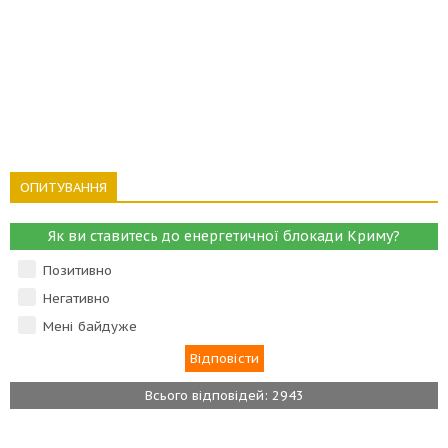
ОПИТУВАННЯ
Як ви ставитесь до енергетичної блокади Криму?
Позитивно
Негативно
Мені байдуже
Всього відповідей: 2943