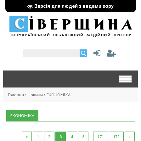
Версія для людей з вадами зору
Головна
›
Новини
›
ЕКОНОМІКА
ЕКОНОМІКА
«
1
2
3
4
5
...
171
172
»