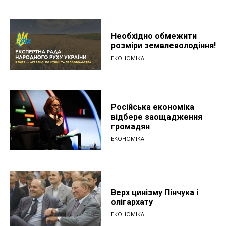
Необхідно обмежити
розміри земвлеволодіння!
ЕКОНОМІКА
Російська економіка
відбере заощадження
громадян
ЕКОНОМІКА
Верх цинізму Пінчука і
олігархату
ЕКОНОМІКА