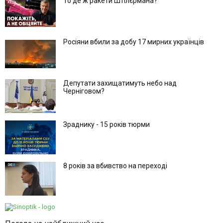
То де ж ракети Штілєрмана?
Росіяни вбили за добу 17 мирних українців
Депутати захищатимуть небо над
Черніговом?
Зраднику - 15 років тюрми
8 років за вбивство на переході