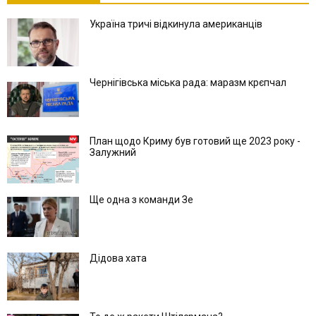
Україна тричі відкинула американців
Чернігівська міська рада: маразм крєпчал
План щодо Криму був готовий ще 2023 року -
Залужний
Ще одна з команди Зе
Дідова хата