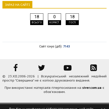
ЗАРАЗ НА САЙТІ
18
0
18
ВСЬОГО
КОРИСТ.
ГОСТІ
Сайт існує (діб):
7143
© 23.XII.2006-2026 | Всеукраїнський незалежний медійний
простір "Сіверщина" не є копією друкованого видання.
При використанні матеріалів гіперпосилання на
siver.com.ua
є
обов'язковим.
Про газету