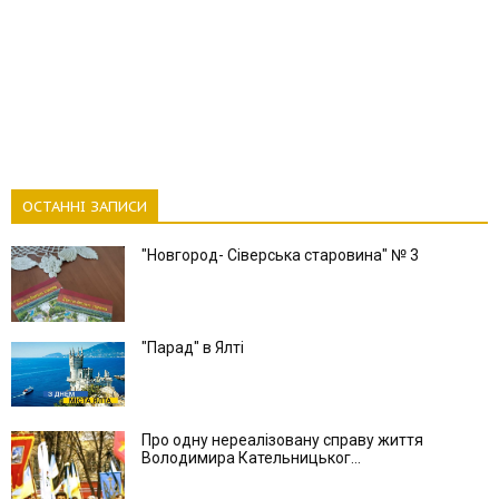
ОСТАННІ ЗАПИСИ
"Новгород- Сіверська старовина" № 3
"Парад" в Ялті
Про одну нереалізовану справу життя
Володимира Кательницьког...