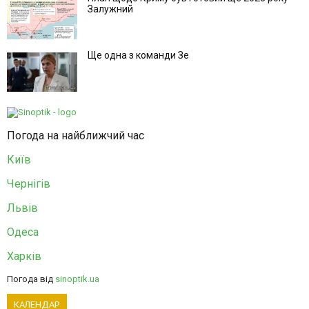
Залужний
Ще одна з команди Зе
Погода на найближчий час
Київ
Чернігів
Львів
Одеса
Харків
Погода від
sinoptik.ua
КАЛЕНДАР