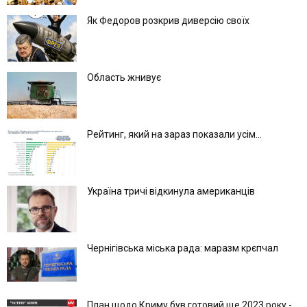
Як Федоров розкрив диверсію своїх
Область жнивує
Рейтинг, який на зараз показали усім...
Україна тричі відкинула американців
Чернігівська міська рада: маразм крєпчал
План щодо Криму був готовий ще 2023 року -