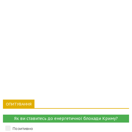
ОПИТУВАННЯ
Як ви ставитесь до енергетичної блокади Криму?
Позитивно