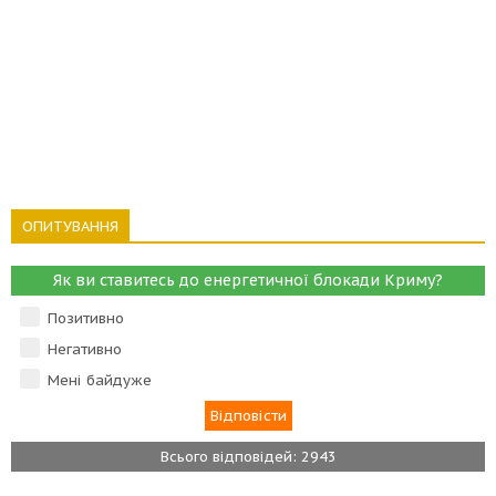
ОПИТУВАННЯ
Як ви ставитесь до енергетичної блокади Криму?
Позитивно
Негативно
Мені байдуже
Всього відповідей: 2943