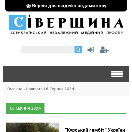
Версія для людей з вадами зору
Головна
›
Новини
›
16 Серпня 2024
16 СЕРПНЯ 2024
“Курський гамбіт” України