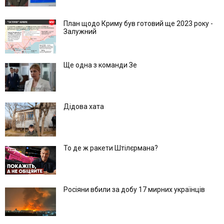
План щодо Криму був готовий ще 2023 року -
Залужний
Ще одна з команди Зе
Дідова хата
То де ж ракети Штілєрмана?
Росіяни вбили за добу 17 мирних українців