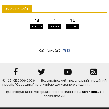
ЗАРАЗ НА САЙТІ
14
0
14
ВСЬОГО
КОРИСТ.
ГОСТІ
Сайт існує (діб):
7143
© 23.XII.2006-2026 | Всеукраїнський незалежний медійний
простір "Сіверщина" не є копією друкованого видання.
При використанні матеріалів гіперпосилання на
siver.com.ua
є
обов'язковим.