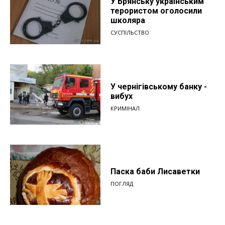
У Брянську українським
терористом оголосили
школяра
СУСПІЛЬСТВО
У чернігівському банку -
вибух
КРИМІНАЛ
Паска баби Лисаветки
ПОГЛЯД