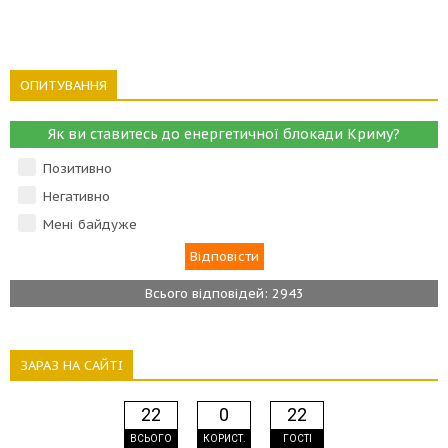
ОПИТУВАННЯ
Як ви ставитесь до енергетичної блокади Криму?
Позитивно
Негативно
Мені байдуже
Всього відповідей: 2943
ЗАРАЗ НА САЙТІ
22
0
22
ВСЬОГО
КОРИСТ.
ГОСТІ