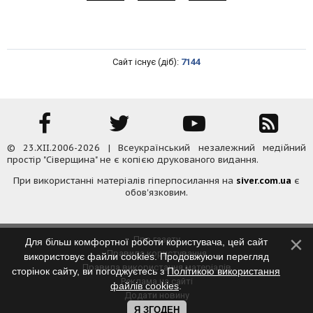
Сайт існує (діб):
7144
© 23.XII.2006-2026 | Всеукраїнський незалежний медійний
простір "Сіверщина" не є копією друкованого видання.
При використанні матеріалів гіперпосилання на
siver.com.ua
є
обов'язковим.
Про газету
Для більш комфортної роботи користувача, цей сайт
Правила користування
використовує файли cookies. Продовжуючи перегляд
Правила використання матеріалів
сторінок сайту, ви погоджуєтесь з
Політикою використання
Реклама на сайті
файлів cookies
.
Додати новину
Контакти
Я ЗГОДЕН