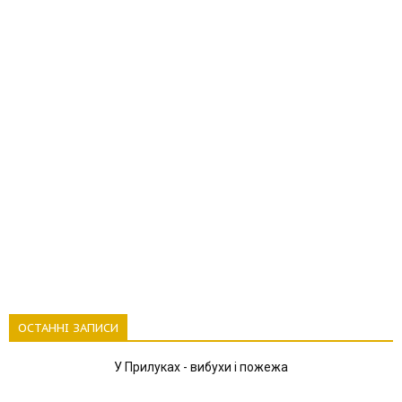
ОСТАННІ ЗАПИСИ
У Прилуках - вибухи і пожежа