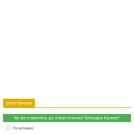
ОПИТУВАННЯ
Як ви ставитесь до енергетичної блокади Криму?
Позитивно