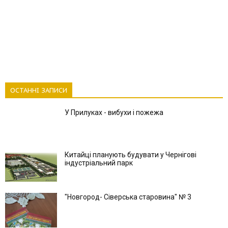
ОСТАННІ ЗАПИСИ
У Прилуках - вибухи і пожежа
Китайці планують будувати у Чернігові
індустріальний парк
"Новгород- Сіверська старовина" № 3