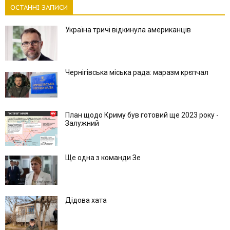
ОСТАННІ ЗАПИСИ
Україна тричі відкинула американців
Чернігівська міська рада: маразм крєпчал
План щодо Криму був готовий ще 2023 року -
Залужний
Ще одна з команди Зе
Дідова хата