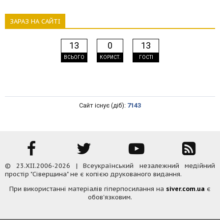
ЗАРАЗ НА САЙТІ
13
0
13
ВСЬОГО
КОРИСТ.
ГОСТІ
Сайт існує (діб):
7143
© 23.XII.2006-2026 | Всеукраїнський незалежний медійний
простір "Сіверщина" не є копією друкованого видання.
При використанні матеріалів гіперпосилання на
siver.com.ua
є
обов'язковим.