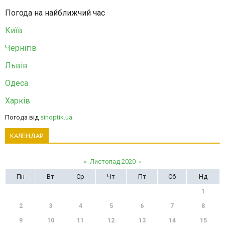
Погода на найближчий час
Київ
Чернігів
Львів
Одеса
Харків
Погода від
sinoptik.ua
КАЛЕНДАР
«
Листопад 2020
»
Пн
Вт
Ср
Чт
Пт
Сб
Нд
1
2
3
4
5
6
7
8
9
10
11
12
13
14
15