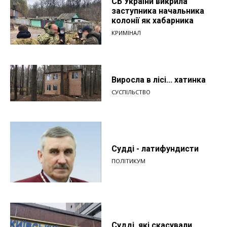
СБ України викрила
заступника начальника
колонії як хабарника
КРИМІНАЛ
Виросла в лісі... хатинка
СУСПІЛЬСТВО
Судді - латифундисти
ПОЛІТИКУМ
Судді, які скасували