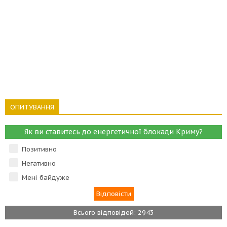
ОПИТУВАННЯ
Як ви ставитесь до енергетичної блокади Криму?
Позитивно
Негативно
Мені байдуже
Всього відповідей: 2943