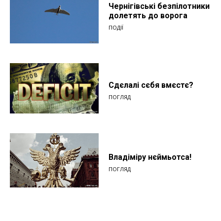
Чернігівські безпілотники
долетять до ворога
ПОДІЇ
Сдєлалі сєбя вмєстє?
ПОГЛЯД
Владіміру нєймьотса!
ПОГЛЯД