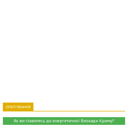
ОПИТУВАННЯ
Як ви ставитесь до енергетичної блокади Криму?