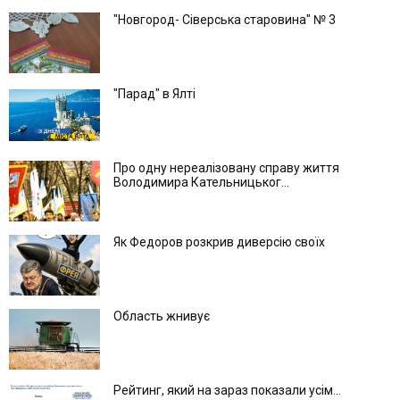
"Новгород- Сіверська старовина" № 3
"Парад" в Ялті
Про одну нереалізовану справу життя
Володимира Кательницьког...
Як Федоров розкрив диверсію своїх
Область жнивує
Рейтинг, який на зараз показали усім...