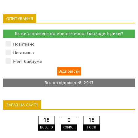
ОПИТУВАННЯ
Як ви ставитесь до енергетичної блокади Криму?
Позитивно
Негативно
Мені байдуже
Всього відповідей: 2943
ЗАРАЗ НА САЙТІ
18
0
18
ВСЬОГО
КОРИСТ.
ГОСТІ