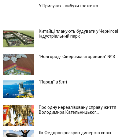
У Прилуках - вибухи і пожежа
Китайці планують будувати у Чернігові
індустріальний парк
"Новгород- Сіверська старовина" № 3
"Парад" в Ялті
Про одну нереалізовану справу життя
Володимира Кательницьког...
Як Федоров розкрив диверсію своїх