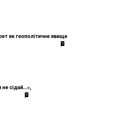
рет як геополітичне явище
0
и не сідай…»,
0