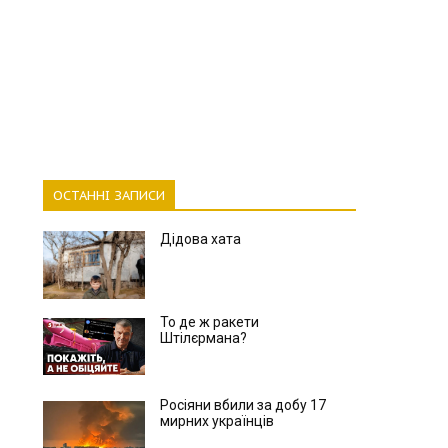
ОСТАННІ ЗАПИСИ
Дідова хата
То де ж ракети
Штілєрмана?
Росіяни вбили за добу 17
мирних українців