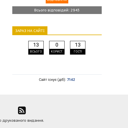
Всього відповідей: 2943
ЗАРАЗ НА САЙТІ
13
0
13
ВСЬОГО
КОРИСТ.
ГОСТІ
Сайт існує (діб):
7142
ю друкованого видання.