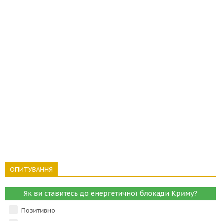
ОПИТУВАННЯ
Як ви ставитесь до енергетичної блокади Криму?
Позитивно