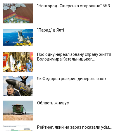
"Новгород- Сіверська старовина" № 3
"Парад" в Ялті
Про одну нереалізовану справу життя
Володимира Кательницьког...
Як Федоров розкрив диверсію своїх
Область жнивує
Рейтинг, який на зараз показали усім...