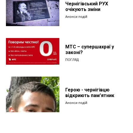
Чернігівський РУХ
очікують зміни
Анонси подій
МТС – супершахраї у
законі?
ПОГЛЯД
Герою - чернігівцю
відкриють пам'ятник
Анонси подій