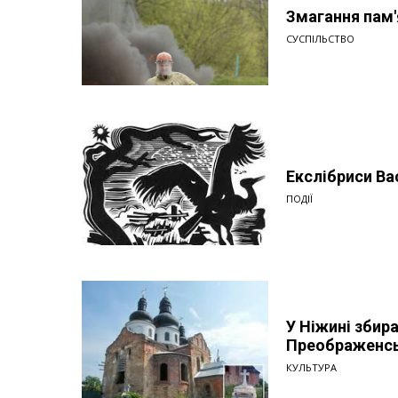
Змагання пам'
СУСПІЛЬСТВО
Екслібриси Ва
ПОДІЇ
У Ніжині збир
Преображенсь
КУЛЬТУРА