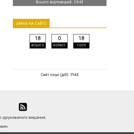
Всього відповідей: 2943
ЗАРАЗ НА САЙТІ
18
0
18
ВСЬОГО
КОРИСТ.
ГОСТІ
Сайт існує (діб):
7143
ю друкованого видання.
вим.