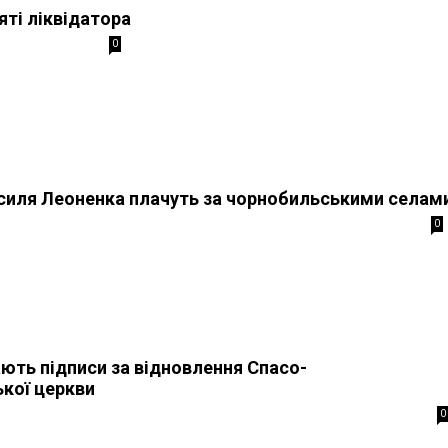
яті ліквідатора
0
силя Леоненка плачуть за чорнобильськими селам
0
ають підписи за відновлення Спасо-
кої церкви
0