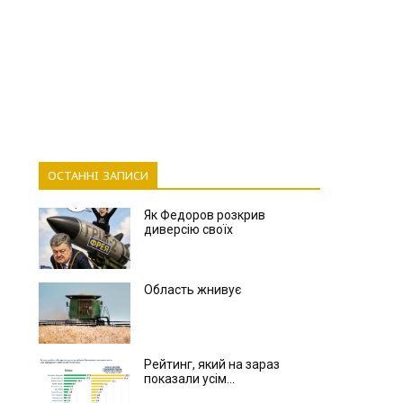
ОСТАННІ ЗАПИСИ
Як Федоров розкрив
диверсію своїх
Область жнивує
Рейтинг, який на зараз
показали усім...