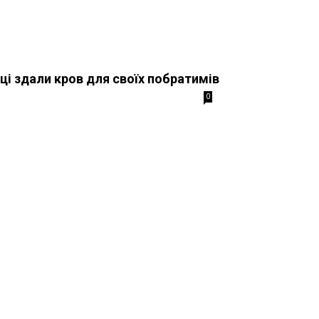
йці здали кров для своїх побратимів
0