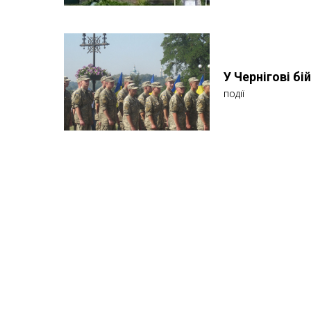
У Чернігові бі
ПОДІЇ