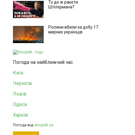
То де ж ракети
Штілєрмана?
Росіяни вбили за добу 17
мирних українців
Погода на найближчий час
Київ
Чернігів
Львів
Одеса
Харків
Погода від
sinoptik.ua