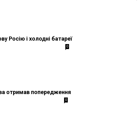
ву Росію і холодні батареї
0
ва отримав попередження
0