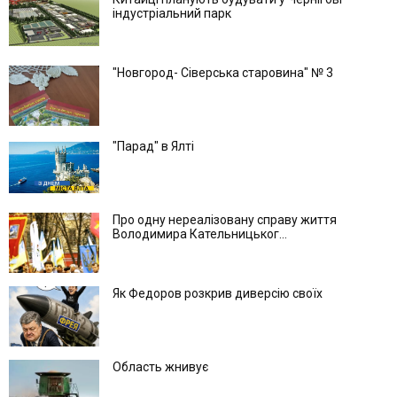
індустріальний парк
"Новгород- Сіверська старовина" № 3
"Парад" в Ялті
Про одну нереалізовану справу життя
Володимира Кательницьког...
Як Федоров розкрив диверсію своїх
Область жнивує