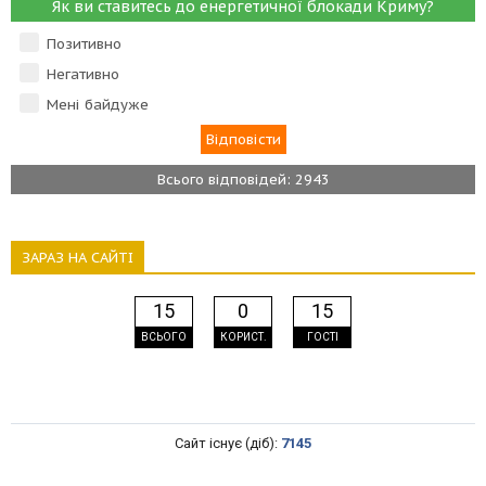
Як ви ставитесь до енергетичної блокади Криму?
Позитивно
Негативно
Мені байдуже
Всього відповідей: 2943
ЗАРАЗ НА САЙТІ
15
0
15
ВСЬОГО
КОРИСТ.
ГОСТІ
Сайт існує (діб):
7145