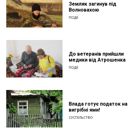
Земляк загинув під
Волновахою
ПОДІЇ
До ветеранів прийшли
медики від Атрошенка
ПОДІЇ
Влада готує податок на
вигрібні ями!
СУСПІЛЬСТВО