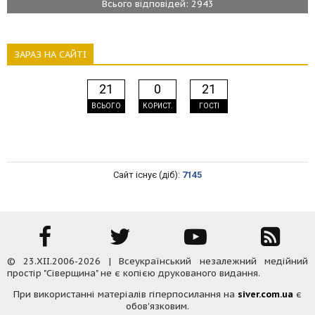
Всього відповідей: 2943
ЗАРАЗ НА САЙТІ
21
0
21
ВСЬОГО
КОРИСТ.
ГОСТІ
Сайт існує (діб):
7145
© 23.XII.2006-2026 | Всеукраїнський незалежний медійний
простір "Сіверщина" не є копією друкованого видання.
При використанні матеріалів гіперпосилання на
siver.com.ua
є
обов'язковим.