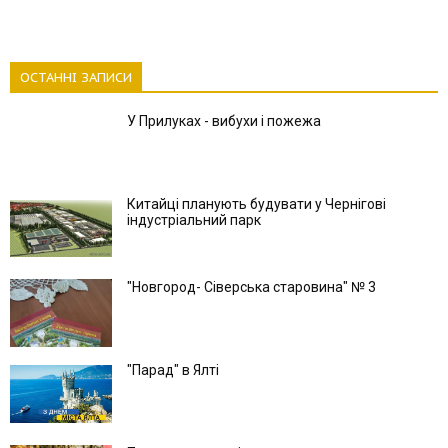
ОСТАННІ ЗАПИСИ
У Прилуках - вибухи і пожежа
Китайці планують будувати у Чернігові
індустріальний парк
"Новгород- Сіверська старовина" № 3
"Парад" в Ялті