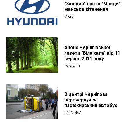
"Хюндай" проти "Мазди":
менське зіткнення
Місто
Анонс Чернігівської
газети "Біла хата" від 11
серпня 2011 року
"Біла Хата"
В центрі Чернігова
перевернувся
пасажирський автобус
КРИМІНАЛ