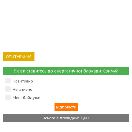
ОПИТУВАННЯ
Як ви ставитесь до енергетичної блокади Криму?
Позитивно
Негативно
Мені байдуже
Всього відповідей: 2943