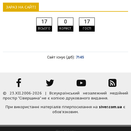
ЗАРАЗ НА САЙТІ
17
0
17
ВСЬОГО
КОРИСТ.
ГОСТІ
Сайт існує (діб):
7145
© 23.XII.2006-2026 | Всеукраїнський незалежний медійний
простір "Сіверщина" не є копією друкованого видання.
При використанні матеріалів гіперпосилання на
siver.com.ua
є
обов'язковим.