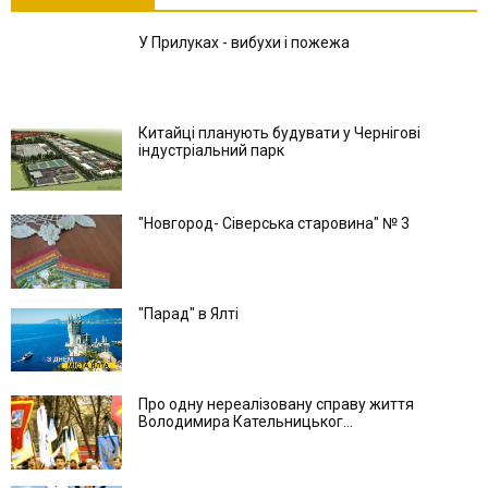
У Прилуках - вибухи і пожежа
Китайці планують будувати у Чернігові
індустріальний парк
"Новгород- Сіверська старовина" № 3
"Парад" в Ялті
Про одну нереалізовану справу життя
Володимира Кательницьког...