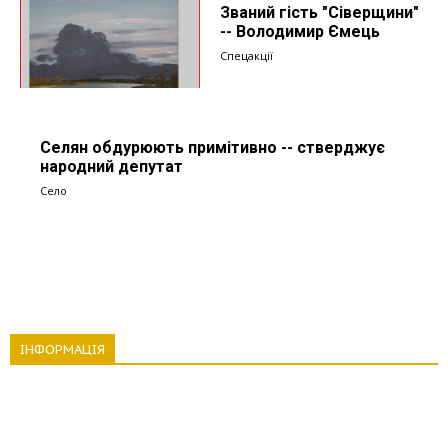
Званий гість "Сіверщини"
-- Володимир Ємець
Спецакції
Селян обдурюють примітивно -- стверджує
народний депутат
Село
ІНФОРМАЦІЯ