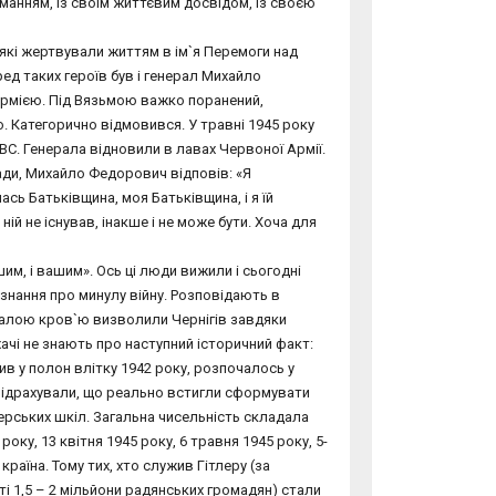
йманням, із своїм життєвим досвідом, із своєю
 які жертвували життям в ім`я Перемоги над
д таких героїв був і генерал Михайло
 армією. Під Вязьмою важко поранений,
. Категорично відмовився. У травні 1945 року
ВС. Генерала відновили в лавах Червоної Армії.
ади, Михайло Федорович відповів: «Я
ась Батьківщина, моя Батьківщина, і я їй
ній не існував, інакше і не може бути. Хоча для
им, і вашим». Ось ці люди вижили і сьогодні
 знання про минулу війну. Розповідають в
 малою кров`ю визволили Чернігів завдяки
хачі не знають про наступний історичний факт:
в у полон влітку 1942 року, розпочалось у
 підрахували, що реально встигли сформувати
церських шкіл. Загальна чисельність складала
оку, 13 квітня 1945 року, 6 травня 1945 року, 5-
раїна. Тому тих, хто служив Гітлеру (за
ті 1,5 – 2 мільйони радянських громадян) стали