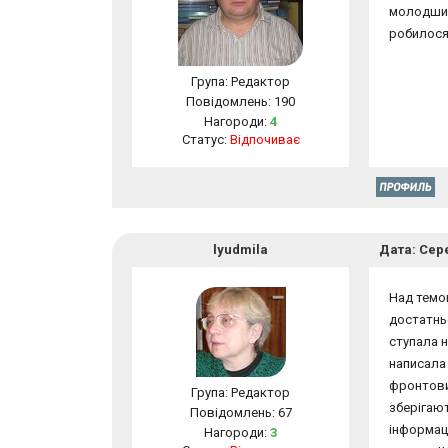
молодшими
робилося
Група: Редактор
Повідомлень:
190
Нагороди:
4
Статус:
Відпочиває
lyudmila
Дата: Сере
Над темо
достатньо
ступала н
написала 
фронтовик
Група: Редактор
зберігают
Повідомлень:
67
інформаці
Нагороди:
3