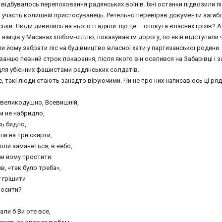
 відбувалось перепоховання радянських воїнів. Їхні останки підвозили п
в участь колишній пристосуванець. Ретельно перевіряв документи загибл
ьки. Люди дивились на нього і гадали: що це – спокута власних гріхів?
 німців у Масанах хлібом-сіллю, показував їм дорогу, по якій відступали
и йому забрати ліс на будівництво власної хати у партизанської родин
ванцю певний строк покарання, після якого він оселився на Забарівці і
для убієнних фашистами радянських солдатів.
, такі люди стають занадто віруючими. Чи не про них написав ось ці ряд
 великодушно, Всевишній,
м не набридло,
сь бидло,
ши на три скирти,
оли заманеться, в небо,
и йому простити:
в, «так було треба»,
 грішити
росити?
али б Ви оте все,