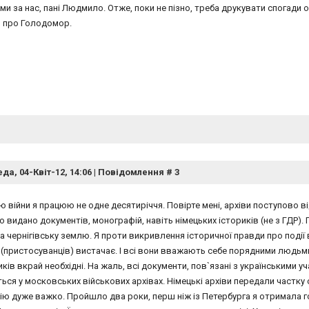
 за нас, пані Людмило. Отже, поки не пізно, треба друкувати спогади о
 про Голодомор.
да, 04-Квіт-12, 14:06 | Повідомлення #
3
ю війни я працюю не одне десятиріччя. Повірте мені, архіви поступово 
 видано документів, монографій, навіть німецьких істориків (не з ГДР). 
а чернігівську землю. Я проти викривлення історичної правди про події в
(пристосуванців) вистачає. І всі вони вважають себе порядними людьми.
ів вкрай необхідні. На жаль, всі документи, пов`язані з українськими у
ься у московських військових архівах. Німецькі архіви передали частку
ю дуже важко. Пройшло два роки, перш ніж із Петербурга я отримала го