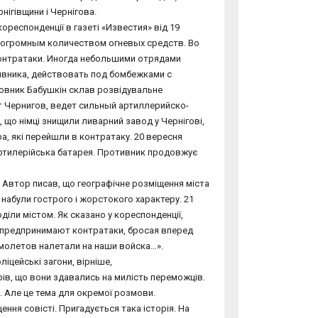
нігівщини і Чернігова.
кореспонденції в газеті «Известия» від 19
е огромным количеством огневых средств. Во
онтратаки. Иногда небольшими отрядами
ивника, действовать под бомбежками с
лковник Бабушкін склав розвідувальне
т Чернигов, ведет сильный артиллерийско-
що німці знищили ливарний завод у Чернігові,
а, які перейшли в контратаку. 20 вересня
 артилерійська батарея. Противник продовжує
. Автор писав, що географічне розміщення міста
 набули гострого і жорстокого характеру. 21
іли містом. Як сказано у кореспонденції,
 предпринимают контратаки, бросая вперед
молетов налетали на наши войска…».
іцейські загони, вірніше,
ів, що вони здавались на милість переможців.
и. Але це тема для окремої розмови.
ння совісті. Пригадується така історія. На