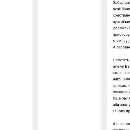
Забарівці
акції бра
християнс
зустрічав
дозволил
пристосу
могилку 
А головне
Простіть
але чи Ва
коли яке
нагрішив
грюкає, к
вимагаюч
бо, мовля
аби знову
і знову п
А не посл