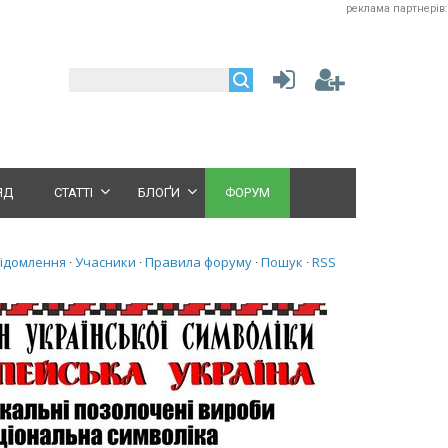
реклама партнерів:
ЯД
СТАТТІ
БЛОҐИ
ФОРУМ
відомлення
Учасники
Правила форуму
Пошук
RSS
·
·
·
·