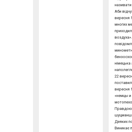
називати 
Аби відчу
вересня 
многих м
приходил
воздуха».
повідомл
минометн
бензосхов
німецька 
наполегли
22 вересн
поставило
вересня 1
«немцы и
мотопехо
Правдою є
шуцманша
Деяких по
Виникає п