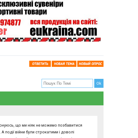
конуюсь, що ми ніяк не можемо позбавитися
А події війни були строкатими і доволі