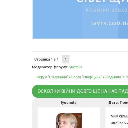
Сторінка
1
з
1
1
Модератор форуму:
lyudmila
Форум "Сіверщини"
»
Блоґи "Сіверщини"
»
Людмила СТ
ОСКОЛКИ ВІЙНИ ДОВГО ЩЕ НА НАС ПА
lyudmila
Дата: Поне
Чим біль
звички оц