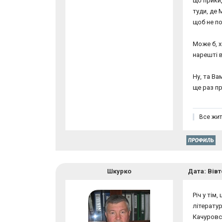
що прики
туди, де 
щоб не п
Може б, х
нарешті 
Ну, та Ва
ще раз п
Все жит
Шкурко
Дата: Вівт
Річ у тім
літератур
Качуровсь