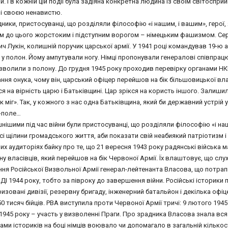
. І в кожній цій події була задіяна конкретна людина із своїм світоспри
і своєю ненавистю.
ники, пристосуванці, що розділяли філософію «і нашим, і вашим», герої,
м до цього жорстоким і підступним ворогом – німецьким фашизмом. Сере
 Лукін, колишній поручик царської армії. У 1941 році командував 19-ю
у полон. Йому ампутували ногу. Німці пропонували генералові співпрацю
зволили з полону. До грудня 1945 року проходив перевірку органами НК
ння онука, чому він, царський офіцер перейшов на бік більшовицької вл
я на вірність царю і Батьківщині. Цар зрікся на користь іншого. Залишил
к міг». Так, у кожного з нас одна Батьківщина, який би державний устрій у 
-поле…
ішими під час війни були пристосуванці, що розділяли філософію «і наш
всі щілини громадського життя, аби показати свій неабиякий патріотизм і
их аудиторіях байку про те, що 21 вересня 1943 року радянські війська
у власівців, який перейшов на бік Червоної Армії. Їх влаштовує, що слу
я Російської Визвольної Армії генерал-лейтенанта Власова, що потрапи
І 1944 року, тобто за півроку до завершення війни. Російські історики
изовані дивізії, резервну бригаду, інженерний батальйон і декілька офі
0 тисяч бійців. РВА виступила проти Червоної Армії тричі: 9 лютого 1945 р
1945 року – участь у визволенні Праги. Про зрадника Власова знала вся к
ами істориків на боці німців воювало чи допомагало в загальній кількос