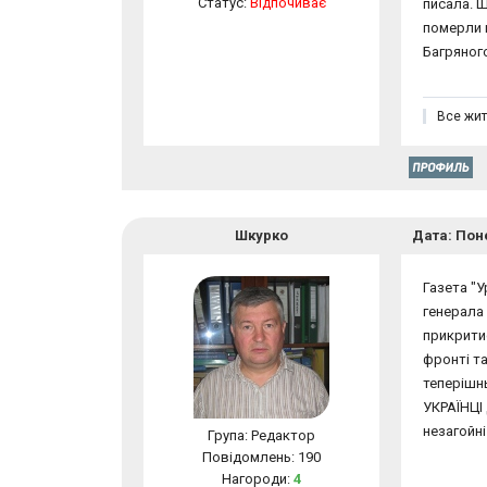
Статус:
Відпочиває
писала. Щ
померли в
Багряного
Все жит
Шкурко
Дата: Поне
Газета "
генерала 
прикритис
фронті та
теперішнь
УКРАЇНЦІ
незагойні
Група: Редактор
Повідомлень:
190
Нагороди:
4