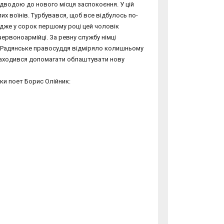
ідводою до нового місця заспокоєння. У цій
их воїнів. Турбувався, щоб все відбулось по-
 Адже у сорок першому році цей чоловік
 червоноармійці. За ревну службу німці
и. Радянське правосуддя відміряло колишньому
 заходився допомагати облаштувати нову
ки поет Борис Олійник: