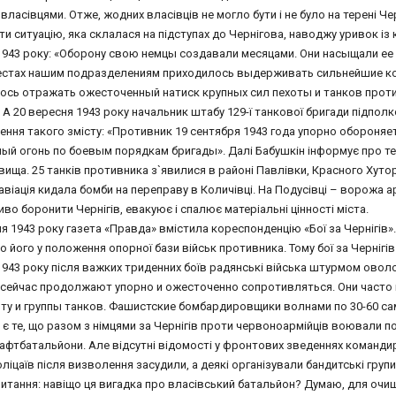
власівцями. Отже, жодних власівців не могло бути і не було на терені Чер
ти ситуацію, яка склалася на підступах до Чернігова, наводжу уривок із 
1943 року: «Оборону свою немцы создавали месяцами. Они насыщали е
естах нашим подразделениям приходилось выдерживать сильнейшие к
ось отражать ожесточенный натиск крупных сил пехоты и танков прот
 А 20 вересня 1943 року начальник штабу 129-ї танкової бригади підпо
ення такого змісту: «Противник 19 сентября 1943 года упорно обороняе
ый огонь по боевым порядкам бригады». Далі Бабушкін інформує про те, 
ища. 25 танків противника з`явилися в районі Павлівки, Красного Хутор
авіація кидала бомби на переправу в Количівці. На Подусівці – ворожа
во боронити Чернігів, евакуює і спалює матеріальні цінності міста.
я 1943 року газета «Правда» вмістила кореспонденцію «Бої за Чернігів»
 його у положення опорної бази військ противника. Тому бої за Чернігів
943 року після важких триденних боїв радянські війська штурмом оволод
 сейчас продолжают упорно и ожесточенно сопротивляться. Они часто
ту и группы танков. Фашистские бомбардировщики волнами по 30-60 са
 те, що разом з німцями за Чернігів проти червоноармійців воювали пол
фтбатальйони. Але відсутні відомості у фронтових зведеннях командир
ліцаїв після визволення засудили, а деякі організували бандитські груп
итання: навіщо ця вигадка про власівський батальйон? Думаю, для очище