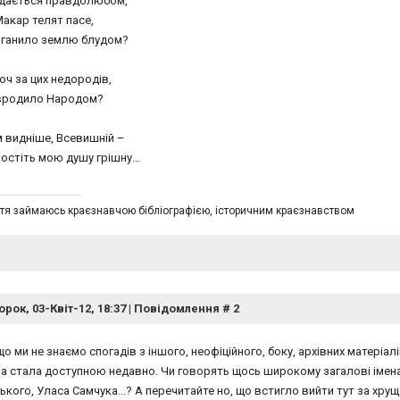
дається правдолюбом,
Макар телят пасе,
оганило землю блудом?
оч за цих недородів,
вродило Народом?
м видніше, Всевишній –
ростіть мою душу грішну…
тя займаюсь краєзнавчою бібліографією, історичним краєзнавством
орок, 03-Квіт-12, 18:37 | Повідомлення #
2
, що ми не знаємо спогадів з іншого, неофіційного, боку, архівних матеріа
а стала доступною недавно. Чи говорять щось широкому загалові імена з
кого, Уласа Самчука...? А перечитайте но, що встигло вийти тут за хрущ