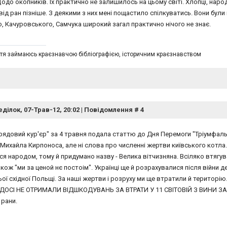
одо окопників. Їх практично не залишилось на цьому світі. Хлопці, народ
ід ран пізніше. З деякими з них мені пощастило спілкуватись. Вони були 
, Качуровського, Самчука широкий загал практично нічого не знає.
тя займаюсь краєзнавчою бібліографією, історичним краєзнавством
ділок, 07-Трав-12, 20:02 | Повідомлення #
4
Урядовий кур'єр" за 4 травня подала статтю до Дня Перемоги "Тріумфаль
Михайла Кирпоноса, але ні слова про численні жертви київського котла
я народом, тому й придумано назву - Велика вітчизняна. Всіляко втягув
кож "ми за ценой нє постоім". Українці ще й розрахувалися після війни д
ої східної Польщі. За наші жертви і розруху ми ще втратили й територі
 ДОСІ НЕ ОТРИМАЛИ ВІДШКОДУВАНЬ ЗА ВТРАТИ У 11 СВІТОВІЙ З ВИНИ ЗАХОД
 рани.