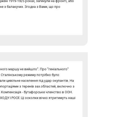
жені 1919-1925 роках, загинули на фронті, або
не з балакучих. Згодна з Вами, що про
ного маршу не вийшло". Про "геніального"
. Сталінському режиму потрібно було
али цивільне населення під удар окупантів. На
епортаціями з теренів зах.областей, включно з
ю. Компенсація - бутафорське членство в ООН.
У І РОСІЇ. Ці осколки вічно ятритимуть наші