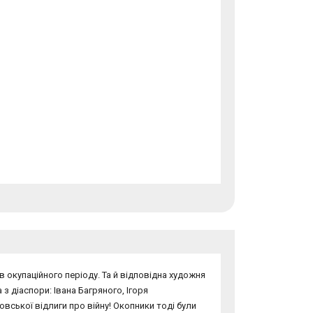
лів окупаційного періоду. Та й відповідна художня
 діаспори: Івана Багряного, Ігоря
овської відлиги про війну! Окопники тоді були