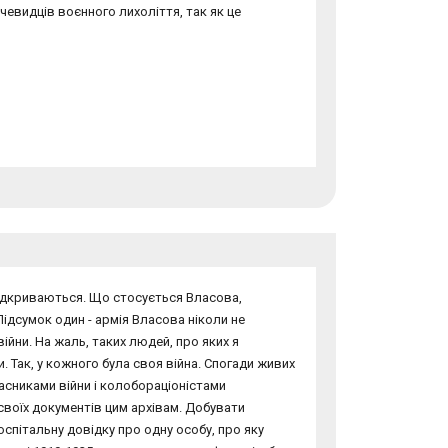
чевидців воєнного лихоліття, так як це
відкриваються. Що стосується Власова,
Підсумок один - армія Власова ніколи не
ійни. На жаль, таких людей, про яких я
 Так, у кожного була своя війна. Спогади живих
часниками війни і колобораціоністами
 своїх документів цим архівам. Добувати
спітальну довідку про одну особу, про яку