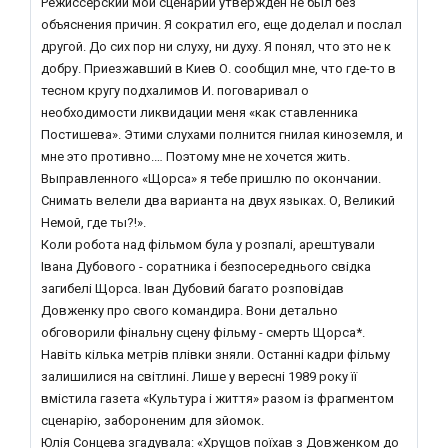
Режиссерский мой сценарий утвержден не был без
объяснения причин. Я сократил его, еще доделал и послал
другой. До сих пор ни слуху, ни духу. Я понял, что это не к
добру. Приезжавший в Киев О. сообщил мне, что где-то в
тесном кругу подхалимов И. поговаривал о
необходимости ликвидации меня «как ставленника
Постишева». Этими слухами полнится гнилая киноземля, и
мне это противно.… Поэтому мне не хочется жить.
Выправленного «Щорса» я тебе пришлю по окончании.
Снимать велели два варианта на двух языках. О, Великий
Немой, где ты?!».
Коли робота над фільмом була у розпалі, арештували
Івана Дубового - соратника і безпосереднього свідка
загибелі Щорса. Іван Дубовий багато розповідав
Довженку про свого командира. Вони детально
обговорили фінальну сцену фільму - смерть Щорса*.
Навіть кілька метрів плівки зняли. Останні кадри фільму
залишилися на світлині. Лише у вересні 1989 року її
вмістила газета «Культура і життя» разом із фрагментом
сценарію, забороненим для зйомок.
Юлія Сонцева згадувала: «Хрущов поїхав з Довженком до