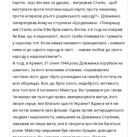
партію. «Що він має за душею, - вигукував Сталін, - щоб
виступати проти політики нашої партії, проти ленінізму,
проти інтересів усього радянського народу?». Довженко
заперечував йому на сторінках «Щоденника»: «Товаришу
мій Сталін, коли б Ви були навіть богом, я й тоді не повірив
би Вам, що я націоналіст, якого треба плямувати і тримати
у чорному тілі. Коли немає ненависті принципової, і зневаги
нема ні до одного народу в світі… - невже любов до свого
народу є націоналізмом?».
А тоді, в Кремлі, 31 січня 1944 року Довженка порубали на
шматки і, за його власними словами, «окривавлені
частини» його душі «було розкидано на ганьбу й поталу на
всіх зборищах. Все, що було злого, недоброго, мстивого,
все топтало й поганило» Майстра. Він тримався рік і впав.
Чи маємо ми сьогодні право звинувачувати митця, його
хворе серце, яке благало щастя України? Адже в ім’я неї
він хотів знімати свої фільми. Однак ярлик антирадянської
людини і націоналіста, навішаний на Довженка Сталіним,
заважав не лише жити, але й творити протягом багатьох
років. Майстер змушений був своєю працею доводити