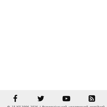
© 23.XII.2006-2026 | Всеукраїнський незалежний медійний