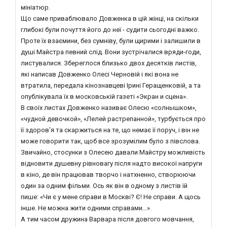
мініатюр.
Що саме приваблювало Довженка в цій жінці, на скільки
глибокі були почуття його до неї - судити сьогодні важко.
Проте їх взаємини, без сумніву, були щирими і залишили в
душі Майстра певний слід. Вони зустрічалися вряди-годи,
листувалися. Збереглося близько двох десятків листів,
які написав Довженко Олесі Черновій і які вона не
втратила, передала кінознавцеві Ірині Геращенковій, а та
опублікувала їх в московській газеті «Экран и сцена».
В своїх листах Довженко називає Олесю «солнышком»,
«чудной девочкой», «Лелей растрепанной», турбується про
її здоров’я та скаржиться на те, що немає її поруч, і він не
може говорити так, щоб все зрозумілим було з півслова.
Звичайно, стосунки з Олесею давали Майстру можливість
відновити душевну рівновагу після надто високої напруги
в кіно, де він працював творчо і натхненно, створюючи
один за одним фільми. Ось як він в одному з листів їй
пише: «Чи є у мене справи в Москві? Є! Не справи. А щось
інше. Не можна жити одними справами…».
А тим часом дружина Варвара після довгого мовчання,