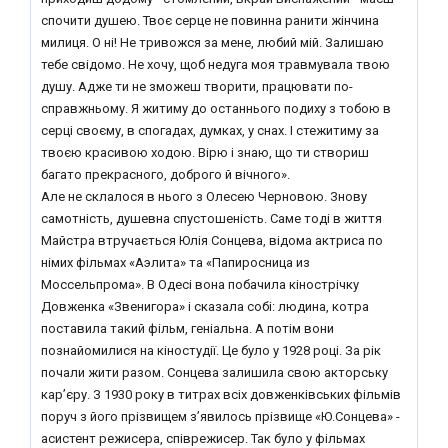
спочити душею. Твоє серце не повинна ранити жінчина
милиця. О ні! Не тривожся за мене, любий мій. Залишаю
тебе свідомо. Не хочу, щоб недуга моя травмувала твою
душу. Адже ти не зможеш творити, працювати по-
справжньому. Я житиму до останнього подиху з тобою в
серці своєму, в спогадах, думках, у снах. І стежитиму за
твоєю красивою ходою. Вірю і знаю, що ти створиш
багато прекрасного, доброго й вічного».
Але не склалося в нього з Олесею Черновою. Знову
самотність, душевна спустошеність. Саме тоді в життя
Майстра втручається Юлія Сонцева, відома актриса по
німих фільмах «Аэлита» та «Папиросница из
Моссельпрома». В Одесі вона побачила кінострічку
Довженка «Звенигора» і сказала собі: людина, котра
поставила такий фільм, геніальна. А потім вони
познайомилися на кіностудії. Це було у 1928 році. За рік
почали жити разом. Сонцева залишила свою акторську
кар’єру. З 1930 року в титрах всіх довженківських фільмів
поруч з його прізвищем з’явилось прізвище «Ю.Сонцева» -
асистент режисера, співрежисер. Так було у фільмах