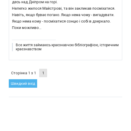
десь над Дніпром на горі.
Нелегко жилося Майстрові, та він закликав посміхатися.
Навіть, якщо буває погано. Якщо нема чому - вигадувати.
Якщо нема кому - посміхатися сонцю і собі в дзеркало.
Поки можливо…
Все життя займаюсь краєзнавчою бібліографією, історичним
краєзнавством
Сторінка
1
з
1
1