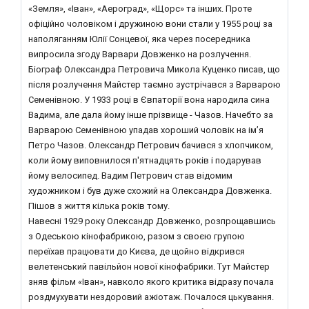
«Земля», «Іван», «Аероград», «Щорс» та інших. Проте
офіційно чоловіком і дружиною вони стали у 1955 році за
наполяганням Юлії Сонцевої, яка через посередника
випросила згоду Варвари Довженко на розлучення.
Біограф Олександра Петровича Микола Куценко писав, що
після розлучення Майстер таємно зустрічався з Варварою
Семенівною. У 1933 році в Євпаторії вона народила сина
Вадима, але дала йому інше прізвище - Чазов. Начебто за
Варварою Семенівною упадав хороший чоловік на ім’я
Петро Чазов. Олександр Петрович бачився з хлопчиком,
коли йому виповнилося п'ятнадцять років і подарував
йому велосипед. Вадим Петрович став відомим
художником і був дуже схожий на Олександра Довженка.
Пішов з життя кілька років тому.
Навесні 1929 року Олександр Довженко, розпрощавшись
з Одеською кінофабрикою, разом з своєю групою
переїхав працювати до Києва, де щойно відкрився
велетенський павільйон нової кінофабрики. Тут Майстер
зняв фільм «Іван», навколо якого критика відразу почала
роздмухувати нездоровий ажіотаж. Почалося цькування.