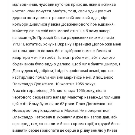
мальовничий, чудовий куточок природи, який викликав
ностальгічні почуття. Мабуть, тоді, коли одинцовські
дерева поступово втрачали свій зелений одяг, сірі
кольори дивилися у вікна Довженкового помешкання,
Майстер сів за свій письмовий стіл і на білому папері
написав: «До Президії Спілки радянських письменників
УРСР. Вертатись хочу на Вкраїну. Президіє! Допоможи мені
житлом: давно колись його одібрано в мене. Великої
квартири мені не треба. Тільки треба мені, аби з одного
бодай вікна було видно далеко. Щоб міг я бачити Дніпро, і
Десну десь під обрієм, і рідні чернігівські землі, що так
настирливо почали ночами маритись мені. З пошаною
Олександр Довженко. 10 жовтня 1956 року».
А за півтора місяця, 26 листопада 1956 року, після
чергового серцевого нападу, Майстер назавжди полишив
цей світ. Йому було лише 62 роки. Прах Довженка - на
Новодівочому кладовищі в Москві. Чи повернеться
Олександр Петрович в Україну? Адже він заповідав, аби
ще перед тим, як спалити його в крематорії, з грудей його
вийняти серце і закопати це серце в рідну землю у Києві