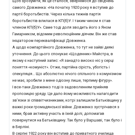
Щоб зрозуміти, як це сталося, звернімося до свідчень
самого Довженка: «На початку 1920 року я вступив до
партії боротьбистів. Через кілька тижнів партія
боротьбистів влилася в КП(б)У. І таким чином я став
членом КП(б)У». Саме тоді доля зводить його з Яном
Гамарником, відомим революційним діячем. Він же став
ініціатором перекваліфікації Довженка.
А щодо компартійного Довженка, то тут не зайві деякі
уточнення. До цього спонукає «Щоденник» Майстра, в
якому є наступний запис: «Я занадто високо ніс у серці
поняття «комуніст». Отже, партійна сірість, убогість і
спекуляція… Що абсолютно нічого спільного з комунізмом
не має, зробили з мене одіозну лише, терпиму фігуру».
І все-таки Довженко тоді із задоволенням прийняв
пропозицію уряду. Це дало йому можливість налагодити
зв’язки зі співвітчизниками, котрі залишили Батьківщину у
важкі роки громадянської війни. Довженко зустрічався з
ними, брав активну участь в їхній долі, допомагав
повернутися на Батьківщину. Так було у Варшаві, так було і
в Берліні.
В серпні 1922 року він вступив до приватного училища