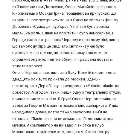
стосунки, якби в житті Майстра не з’явилась Олена, або ще
як її називав сам Довженко, Олеся Михайлівна Чернова.
Кінознавець з Москви Ірина Геращенкова припускає, що
скоріш за все зустрілись вони в Одесі на зйомках фільму
Довженка «Сумка дипкур’єра». У неї там була зовсім
маленька роль. Однак не помітити її було неможливо, і
Геращенкова, котра знала Чернову в похилому віці, пише,
що замолоду (про це свідчать світлини) у неї було
витончене, натхненне, по-справжньому красиве, по-
справжньому інтелігентне обличчя, граціозна постать,
золоте волосся.
Олена Чернова народилася в Баку. Коли їй виповнилося
двадцять років, то приїхала до Москви. Вдень -
секретарка в Держбанку, а вечорами в «Уніоні» - піаністка
оркестру. А згодом, закінчивши одну з театральних студій,
почала зніматись в кіно. В Грузії Олена Чернова вийшла
заміж за Георгія Мдівані - відомого кіносценариста. У них
народилася дочка, котра тяжко захворіла. Сім’я не
склалася. Пізніше в кіно не знімалася. Головним стала
музика. Акомпаніатор на виїздах, піаністка в клубі
Московського університету, концертмейстер театру