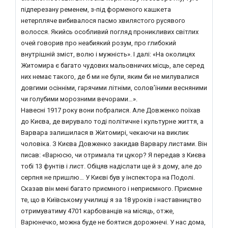
підперезану ременем, з-під форменого кашкета
нетерпляче вибивалося пасмо хвилястого русявого
волосся. Якийсь особливий погляд проникливих світлих
очей говорив про неабиякий розум, про глибокий
внутрішній зміст, волю і мужність». І далі: «На околицях
Житомира є багато чудових мальовничих місць, але серед
них немає такого, де б ми не були, яким би не милувалися
довгими осінніми, гарячими літніми, солов’їними весняними
чи голубими морозними вечорами…».
Навесні 1917 року вони побралися. Але Довженко поїхав
до Києва, де вирувало тоді політичне і культурне життя, а
Варвара залишилася в Житомирі, чекаючи на виклик
чоловіка. З Києва Довженко закидав Варвару листами. Він
писав: «Варюсю, чи отримала ти цукор? Я передав з Києва
тобі 13 фунтів і лист. Обіцяв надіслати ще й з дому, але до
серпня не пришлю… У Києві був у інспектора на Подолі.
Сказав він мені багато приємного і неприємного. Приємне
те, що в Київському училищі я за 18 уроків і наставництво
отримуватиму 4701 карбованців на місяць, отже,
Варюнечко, можна буде не боятися дорожнечі. У нас дома,