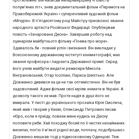
протилежне. Він написав неперевершену «Повість
полум’яних літ», зняв документальний фільм «Перемога на
Правобережній Україні» і суперечливий художній фільм
«Мічурін». В п’ятдесятому році Майстру присвоєно звання
народного артиста Російської Федерації. Опублікував
повість «Зачарована Десна». Завершив роботу над
сценарієм майбутнього фільму «Поема про море».
Здавалось би - повний успіх і визнання. Він викладає у
Всесоюзному державному інституті кінематографії, має
звання професора і лауреата Державної премії. Серед
його учнів майбутні видатні режисери Микола
Вінграновський, Отар Іосіліані, Лариса Шепітько. Але
Довженко дивився на це не так оптимістично. Він не був
задоволений. Адже фільми свої мріяв знімати в Україні. А
дозволу такого не мав. Проте надія в душі його не
вмирала. У листі до українського прозаїка Юрія Смолича,
який жив і творив у Києві, Олександр Петрович писав:
«Юро, коли я приїду, повези мене кудись на Десну
половити риби. Хай походжу босий по її чистих незайманих
висипах, поп’ю її м’якої рідної води, поплачу, подобрішаю».
Довженко мешкав тоді у підмосковному Одинцові. Теж