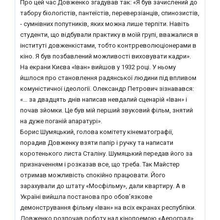
Про цей час Довженко згадував так: «Я був зачислений до
табору біологістів, пантеїстів, переверзіанців, спинозистів,
- сумнівних попутників, яких можна лише терпіти. Навіть
студенти, що відбували практику в моїй групі, вважалися в
інституті довженкістами, тобто контрреволюціонерами в
кіно. Я був позбавлений можливості виховувати кадри».
На екрани Києва «Іван» вийшов у 1932 році. У ньому
йшлося про становлення радянської людини під впливом
комуністичної ідеології. Олександр Петрович зізнавався:
«… за двадцять днів написав невдалий сценарій «Іван» і
почав зйомки. Це був мій перший звуковий фільм, знятий
на дуже поганій апаратурі».
Борис Шумяцький, голова комітету кінематографії,
порадив Довженку взяти папір і ручку та написати
коротенького листа Сталіну. Шумяцький передав його за
призначенням і розказав все, що треба. Так Майстер
отримав можливість спокійно працювати. Його
зарахували до штату «Мосфільму», дали квартиру. А в
Україні вийшла постанова про обов’язкове
демонстрування фільму «Іван» на всіх екранах республіки.
Довженко розпочав роботу над кінопоемою «Аероград».