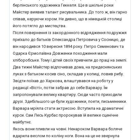
берлінського художника Геккеля. Ще в шкільні роки
Майстер виявив талант рисувальника. До того ж, він гарно
співав, керуючи хором. Не дивно, що в німецькій столиці
його потягло до мистецтва.
Після повернення із закордонного відрядження подружжя
приїхало до батьків Олександра Петровича у Сосницю, де
він народився 10 вересня 1894 року. Петро Семенович та
Одарка Єрмолаївна Довженки походження мали
хліборобське. Тому і дітей своїх привчили до праці на землі.
Два тижні Майстер відпочивав дома, на придеснянських
луках з батьком косив сіно, складав у копиці, ловив рибу.
Звідти поїхав до Харкова, влаштувався на роботу у
редакції «Вісті», потім забрав до себе Варвару. Їм
запропонували велику квартиру. Сюди часто приходили
друзі. Здебільшого це були художники, поети, письменники.
Варвара мріяла стати актрисою. Вступила на драматичні
курси. Сам Лесь Курбас пророкував їй велике сценічне
майбутнє.
Якось вони пливли на човні. Ненароком Варвара боляче
вдарила веслом по коліну ноги. Вона на це не звернула