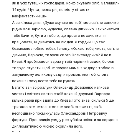
як в усіх тутешніх господарів, конфіскували хліб. Залишили
14 пудів. Чутки, певна річ, по місту літають
найфантастичніші».
А за кілька днів: «Дуже скучаю по тобі, моє світле сонечко,
рідна моя Варюсю, чудесна, славна дівчинко. Так хочеться
тебе бачити, бути з тобою, що просто не хочеться ні
працювати, ні дивитись на людей. Я гордий, що так
безмежно люблю тебе». І знову: «Кохаю тебе, чиста, світла
дівчино, Варюсю, ти чуєш свого Олександрика? Я не в
Києві. Я пробираюся зараз у твій чарівний садок, боюсь
твердо ступати, щоб не почула мама, я ходжу з тобою в
запущеному великому саду, я промовляю тобі слова
кохання і хочу нести тебе на руках».
Багато за час розлуки Олександр Довженко написав
чистих і світлих листів своїй коханій дружині. Варвара
кілька разів приїздила до Києва. І хто знає, скільки б ще
тривало оте невлаштоване особисте життя, якби
несподівано посміхнулась Олександрові Петровичу
фортуна. Пропозиція уряду республіки поїхати за кордон з
дипломатичною місією окрилила його.