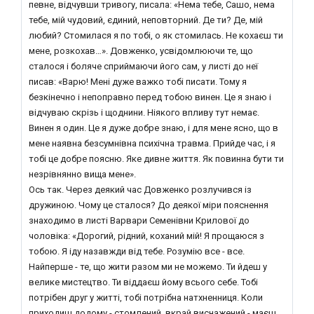
певне, відчувши тривогу, писала: «Нема тебе, Сашо, нема
тебе, мій чудовий, єдиний, неповторний. Де ти? Де, мій
любий? Стомилася я по тобі, о як стомилась. Не кохаєш ти
мене, розкохав…». Довженко, усвідомлюючи те, що
сталося і боляче сприймаючи його сам, у листі до неї
писав: «Варю! Мені дуже важко тобі писати. Тому я
безкінечно і непоправно перед тобою винен. Це я знаю і
відчуваю скрізь і щоднини. Ніякого впливу тут немає.
Винен я один. Це я дуже добре знаю, і для мене ясно, що в
мене наявна безсумнівна психічна травма. Прийде час, і я
тобі це добре поясню. Яке дивне життя. Як повинна бути ти
незрівнянно вища мене».
Ось так. Через деякий час Довженко розлучився із
дружиною. Чому це сталося? До деякої міри пояснення
знаходимо в листі Варвари Семенівни Крилової до
чоловіка: «Дорогий, рідний, коханий мій! Я прощаюся з
тобою. Я іду назавжди від тебе. Розумію все - все.
Найперше - те, що жити разом ми не можемо. Ти йдеш у
велике мистецтво. Ти віддаєш йому всього себе. Тобі
потрібен друг у житті, тобі потрібна натхненниця. Коли
приходиш додому - стомлений, вкрай виснажений - маєш