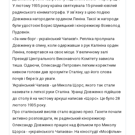
У лютому 1935 року країна святкувала 15-річний ювілей
радянського кінематографа. У зв’язку з цією подією
Довженка нагородили орденом Леніна. Такої ж нагороди
були удостоєні Борис Шумяцький і кінорежисер Всеволод
Пудовкін.
«За ним борг - український Чапаєв!». Репліка пролунала
Довженку в спину, коли одержавши з рук Калініна орден
Леніна, повертався на своє місце. У величному залі
Президії Центрального Виконавчого Комітету зависла
тиша. Сідаючи, Олександр Петрович легким коректним
кивком голови дав зрозуміти Сталіну, що його слова
почув і бере їх до уваги.
Український Чапаєв - це Микола Щорс, якого так стали
називати з легкої руки Сталіна. Уранці Довженко підійшов
до столу й на чистому аркуші написав «Щорс». Це було 28
лютого 1935 року.
Про сталінський вислів стало відомо пресі. Газети почали
активно розповідати, як радянський кінорежисер
Олександр Довженко працює над фільмом про Миколу
Щорса - «українського Чапаєва». На кіностудії «Мосфільм»