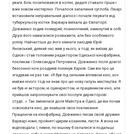
уваги. Біль посилювався в коліні, дедалі ставало гірше і
вже зовсім нестерпно. Почалося запалення суглоба. Лікарі
встановили неправильний діагноз і почали лікувати від
туберкульозу кістки. Варвара виїхала до Євпаторії.
Довженко ходив похмурий, похнюплений, замкнутий в собі.
Друзі його намагалися розважити, але без особливого
успіху. Найчастіше до його кімнати заходив Юрій
Яновський, деякий час жив у нього, а тоді, як виїхав до
Одеси і став головним редактором Одеської кінофабрики,
покликав і Олександра Петровича. Довженко після довгої
безсонної ночі роздумів покинув Харків. Сам він про це
згадував не раз так: «Я був під сильним впливом кіно, хоч
майже нічого тоді не знав про цю нову галузь мистецтва. Я
не був ні актором, ні сценаристом, ні працівником кіно, але
прийшов запропонувати свої послуги директорові
студії…». Так змінилася доля Майстра в Одесі, де він почав
освоювати кіно, де знайшов своє покликання.
Працюючи на кінофабриці, Довженко писав своїй дружині
Варварі ніжні, пройняті щирим коханням, листи. А вона не
відповідала. І, певне, по-іншому б склалися їх подальші