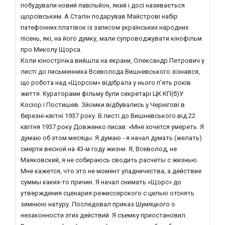
побудували новий павільйон, який і досі називається
щорсівським. А Сталін подарував Майстрові набір
патефонних платівок із записом українських народних
пісень, які, на його думку, мали супроводжувати кінофільм
про Миколу Щорса.
Коли кінострічка вийшла на екрани, Олександр Петрович у
листі до письменника Всеволода Вишневського зізнався,
що робота над «Щорсом» відібрала у нього п’ять років
життя. Кураторами фільму були секретарі ЦК КП(б)У
Косіор і Постишев. Зйомки відбувались у Чернігові в
березні-квітні 1937 року. В листі до Вишневського від 22
квітня 1937 року Довженко писав: «Мне хочется умереть. Я
думаю об этом месяцы. Я думаю - я начал думать (желать)
смерти весной на 43-м году жизни. Я, Всеволод, не
Маяковский, я не собираюсь сводить расчеты с жизнью.
Мне кажется, что это не момент упадничества, а действие
суммы каких-то причин. Я начал снимать «Щорс» до
утверждения сценария режиссерского с целью отснять
зимнюю натуру. Последовал приказ Шумяцкого о
незаконности этих действий. Я съемку приостановил.