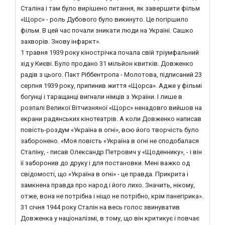
Сталіна і там було вирішено питання, як завершити фільм
«Щорс» - роль Дубового було викинуто. Це погіршило
фільм. В цей час почали зникати люди на Україні. Сашко
захворів. Знову інфаркт».
1 травня 1939 року кінострічка почала свій тріумфальний
хід у Києві. Було продано 31 мільйон квитків. Довженко
радів з цього. Пакт Ріббентропа - Молотова, підписаний 23
серпня 1939 року, припинив життя «Щорса». Адже у фільмі
богунці і таращанці вигнали німців з України. І лише в
розпалі Великої Вітчизняної «Щорс» ненадовго вийшов на
екрани радянських кінотеатрів. А коли Довженко написав
повість-роздум «Україна в огні», всю його творчість було
заборонено. «Моя повість «Україна в огні не сподобалася
Сталіну, - писав Олександр Петрович у «Щоденнику», - і він
її заборонив до друку і для постановки. Мені важко од
свідомості, що «Україна в огні» - це правда. Прикрита і
замкнена правда про народ і його лихо. Значить, нікому,
отже, вона не потрібна і ніщо не потрібно, крім панегірика».
31 січня 1944 року Сталін на весь голос звинуватив
Довженка у націоналізмі, в тому, що він критикує і повчає