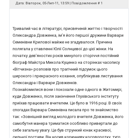
Дата: Вівторок, 05-Лип-11, 13:59 | Повідомлення #
1
Тривалий час в літературі, присвяченій життю і творчості
Олександра Довженка, ім’я його першої дружини Варвари
Семенівни Крилової майже не згадувалося. Причина
полягала у ставленні Юлії Солнцевої до цієї жінки. На
початку дев’яностих років минулого сторіччя постійний
біограф Майстра Микола Куценко на сторінках часопису
«Вітчизна» розповів про трагічний підсумок цього
широкого і прекрасного кохання, опублікував листування
Олександра і Варвари Довженків.
Познайомилися вони і покохали одне одного в Житомирі,
куди Довженко, після закінчення Глухівського інституту
приїхав працювати вчителем. Це було в 1916 році. В своїх
спогадах Варвара Семенівна писала про те знайомство
так: «Зовнішній вигляд молодого вчителя Довженка, його
самобутня манера триматися особливо привертали до
себе загальну увагу. Це був стрункий юнак красивої,
сильної постави. Він носив коричневу косоворотку, туго