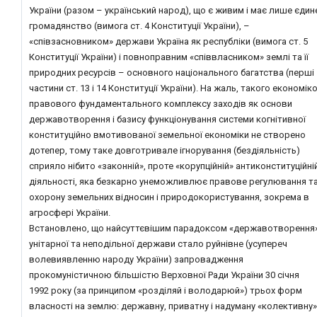
України (разом – український народ), що є живим і має лише єдин
громадянство (вимога ст. 4 Конституції України), –
«співзасновником» держави Україна як республіки (вимога ст. 5
Конституції України) і повноправним «співвласником» землі та її
природних ресурсів – основного національного багатства (перші
частини ст. 13 і 14 Конституції України). На жаль, такого економіко
правового фундаментального комплексу заходів як основи
державотворення і базису функціонування системи когнітивної
конституційно вмотивованої земельної економіки не створено
дотепер, тому таке довготривале ігнорування (бездіяльність)
сприяло нібито «законній», проте «корупційній» антиконституційні
діяльності, яка безкарно унеможливлює правове регулювання т
охорону земельних відносин і природокористування, зокрема в
агросфері України.
Встановлено, що найсуттєвішим парадоксом «державотворення
унітарної та неподільної держави стало руйнівне (усупереч
волевиявленню народу України) запровадження
прокомуністичною більшістю Верховної Ради України 30 січня
1992 року (за принципом «розділяй і володарюй») трьох форм
власності на землю: державну, приватну і надуману «колективну»