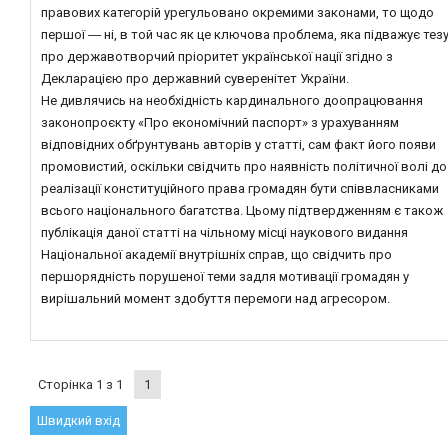
правових категорій урегульовано окремими законами, то щодо
першої ― ні, в той час як це ключова проблема, яка підважує тез
про державотворчий пріоритет української нації згідно з
Декларацією про державний суверенітет України.
Не дивлячись на необхідність кардинального доопрацювання
законопроєкту «Про економічний паспорт» з урахуванням
відповідних обґрунтувань авторів у статті, сам факт його появи
промовистий, оскільки свідчить про наявність політичної волі до
реалізації конституційного права громадян бути співвласниками
всього національного багатства. Цьому підтвердженням є також
публікація даної статті на чільному місці наукового видання
Національної академії внутрішніх справ, що свідчить про
першорядність порушеної теми задля мотивації громадян у
вирішальний момент здобуття перемоги над агресором.
Сторінка
1
з
1
1