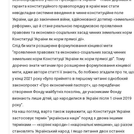
гаранта конституційного правопорядку в країні має стати
невідкладне системне введення в чинне конституційне поле
України, ще до закінчення війни, здійснюваної дотепер «земельної
реформи», що й стане реальною передумовою проявлення
правових та економіко-соціальних засад чинних земельних норм
Конституції України як норм прямої дії».
Слід би мати розширене формулювання кінцевої мети
"проявлення правових та економіко-соціальних засад чинних
земельних норм Конституції України як норм прямої дії". Тому
доречно знати читачам про розширене формулювання кінцевої
мети, адже автори статті її знають, бо побіжно згадали про те, що
у кінці 2021 року «було прийнято в першому читанні однобокий
законопроєкт «Про економічний паспорт», що передбачає
створення Фонду майбутніх поколінь, де учасниками Фонду
визнають лише дітей, що народилися в Україні після 1 січня 2019
року".
На наш погляд, варто також зауважити, що Конституція України
застосовує термін "українська нація" поряд з двома іншими
термінами ― «корінні народи» і «національні меншини», що разом
становлять Український народ. І якщо питання двох останніх