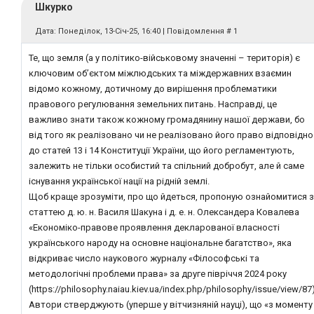
Шкурко
Дата: Понеділок, 13-Січ-25, 16:40 | Повідомлення #
1
Те, що земля (а у політико-військовому значенні – територія) є
ключовим об’єктом міжлюдських та міждержавних взаємин
відомо кожному, дотичному до вирішення проблематики
правового регулювання земельних питань. Насправді, це
важливо знати також кожному громадянину нашої держави, бо
від того як реалізовано чи не реалізовано його право відповідно
до статей 13 і 14 Конституції України, що його регламентують,
залежить не тільки особистий та спільний добробут, але й саме
існування української нації на рідній землі.
Щоб краще зрозуміти, про що йдеться, пропоную ознайомитися з
статтею д. ю. н. Василя Шакуна і д. е. н. Олександера Ковалева
«Економіко-правове проявлення декларованої власності
українського народу на основне національне багатство», яка
відкриває число наукового журналу «Філософські та
методологічні проблеми права» за друге півріччя 2024 року
(https://philosophy.naiau.kiev.ua/index.php/philosophy/issue/view/87)
Автори стверджують (уперше у вітчизняній науці), що «з моменту