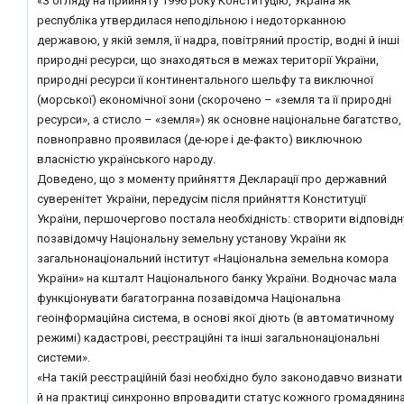
«З огляду на прийняту 1996 року Конституцію, Україна як
республіка утвердилася неподільною і недоторканною
державою, у якій земля, її надра, повітряний простір, водні й інші
природні ресурси, що знаходяться в межах території України,
природні ресурси її континентального шельфу та виключної
(морської) економічної зони (скорочено – «земля та її природні
ресурси», а стисло – «земля») як основне національне багатство,
повноправно проявилася (де-юре і де-факто) виключною
власністю українського народу.
Доведено, що з моменту прийняття Декларації про державний
суверенітет України, передусім після прийняття Конституції
України, першочергово постала необхідність: створити відповідн
позавідомчу Національну земельну установу України як
загальнонаціональний інститут «Національна земельна комора
України» на кшталт Національного банку України. Водночас мала
функціонувати багатогранна позавідомча Національна
геоінформаційна система, в основі якої діють (в автоматичному
режимі) кадастрові, реєстраційні та інші загальнонаціональні
системи».
«На такій реєстраційній базі необхідно було законодавчо визнати
й на практиці синхронно впровадити статус кожного громадянин