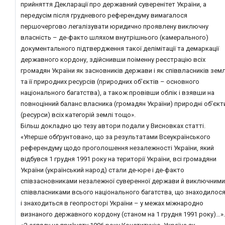
прийняття Декларації про державний суверенітет України, а
передусім після грудневого референдуму вимагалося
першочергово легалізувати юридично проявлену виключну
власність – де-факто шляхом внутрішнього (камерального)
документального підтвердження такої делімітації та демаркації
державного кордону, здійснивши поіменну реєстрацію всіх
громадян України як засновників держави і як співвласників земл
та її природних ресурсів (природних об’єктів – основного
національного багатства), а також провівши облік і взявши на
повноцінний баланс власника (громадян України) природні об’єкт
(ресурси) всіх категорій землі тощо».
Більш докладно цю тезу автори подали у Висновках статті.
«Уперше обґрунтовано, що за результатами Всеукраїнського
референдуму щодо проголошення незалежності України, який
відбувся 1 грудня 1991 року на території України, всі громадяни
України (український народ) стали де-юре і де-факто
співзасновниками незалежної суверенної держави й виключними
співвласниками всього національного багатства, що знаходилос
і знаходиться в геопросторі України – у межах міжнародно
визнаного державного кордону (станом на 1 грудня 1991 року)…».