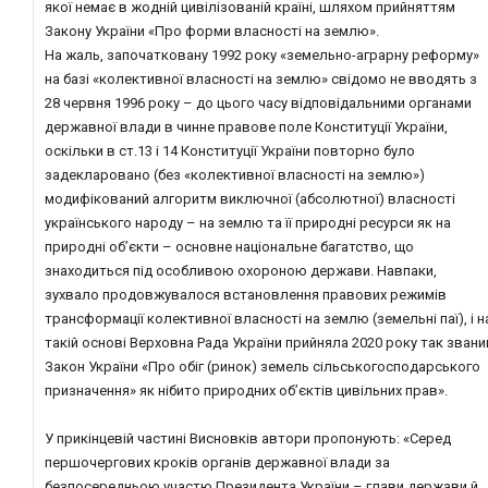
якої немає в жодній цивілізованій країні, шляхом прийняттям
Закону України «Про форми власності на землю».
На жаль, започатковану 1992 року «земельно-аграрну реформу»
на базі «колективної власності на землю» свідомо не вводять з
28 червня 1996 року – до цього часу відповідальними органами
державної влади в чинне правове поле Конституції України,
оскільки в ст.13 і 14 Конституції України повторно було
задекларовано (без «колективної власності на землю»)
модифікований алгоритм виключної (абсолютної) власності
українського народу – на землю та її природні ресурси як на
природні об’єкти – основне національне багатство, що
знаходиться під особливою охороною держави. Навпаки,
зухвало продовжувалося встановлення правових режимів
трансформації колективної власності на землю (земельні паї), і н
такій основі Верховна Рада України прийняла 2020 року так звани
Закон України «Про обіг (ринок) земель сільськогосподарського
призначення» як нібито природних об’єктів цивільних прав».
У прикінцевій частині Висновків автори пропонують: «Серед
першочергових кроків органів державної влади за
безпосередньою участю Президента України – глави держави й