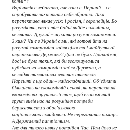
котлі“?
Варіянтів є небагато, але вони є. Перший – се
спробувати захистити себе збройно. Така
перспектива лякає усіх: і росіян, і европейців. Бо
розуміють, хто з тієї бойні вийде сильнішим, –
не знати. Другий – шукати розумні компроміси.
З ким? Чи є в Україні сили, які готові йти на
розумні компроміси задля цілости і майбутньої
перспективи Держави? Досі не було. Принаймні,
досі не було таких, які би зголошувалися
публічно на компроміси задля Держави, а
не задля тимчасових власних інтересів.
Нарешті є ще один – найскладніший. Обʼєднати
більшість на економічній основі, на перспективі
економічних зрушень. З тим, щоб економічний
грунт вивів нас на розуміння потреби
державности з обов’язковою
національною складовою. Не перегинання палиць.
А Державний патріотизм.
Але для такого шляху потрібен Час. Нам його не