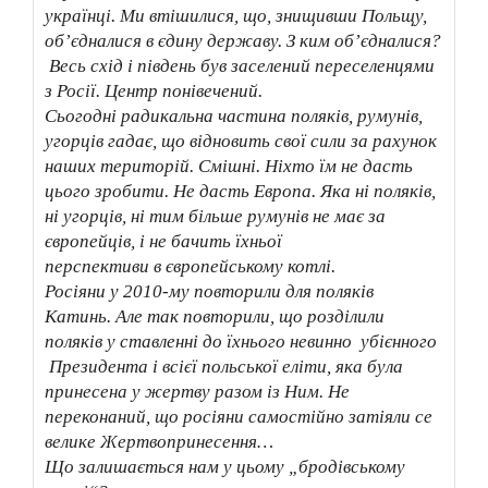
українці. Ми втішилися, що, знищивши Польщу,
об’єдналися в єдину державу. З ким обʼєдналися?
Весь схід і південь був заселений переселенцями
з Росії. Центр понівечений.
Сьогодні радикальна частина поляків, румунів,
угорців гадає, що відновить свої сили за рахунок
наших територій. Смішні. Ніхто їм не дасть
цього зробити. Не дасть Европа. Яка ні поляків,
ні угорців, ні тим більше румунів не має за
європейців, і не бачить їхньої
перспективи в європейському котлі.
Росіяни у 2010-му повторили для поляків
Катинь. Але так повторили, що розділили
поляків у ставленні до їхнього невинно убієнного
Президента і всієї польської еліти, яка була
принесена у жертву разом із Ним. Не
переконаний, що росіяни самостійно затіяли се
велике Жертвопринесення…
Що залишається нам у цьому „бродівському