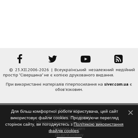
© 23.XII.2006-2026 | Всеукраїнський незалежний медійний
простір "Сіверщина" не є копією друкованого видання.
При використанні матеріалів гіперпосилання на
siver.com.ua
є
обов'язковим.
Про газету
Для більш комфортної роботи користувача, цей сайт
Правила користування
використовує файли cookies. Продовжуючи перегляд
Правила використання матеріалів
сторінок сайту, ви погоджуєтесь з
Політикою використання
Реклама на сайті
файлів cookies
.
Додати новину