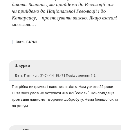
дають. Значить, ми прийдемо до Революції, але
чи прийдемо до Національної Революції і до
Катарсису, – прогнозувати важко. Якщо взагалі
можливо…
Євген БАРАН
Шкурко
Дата: П'ятниця, 31-Січ-14, 18:47 | Повідомлення #
2
Потрібна витримка і наполегливість. Нам усього 22 роки.
Ні за яких умов не вступати ні в які "союзи". Консолідація
громадян навколо творення добробуту. Нема більшої сили
за розум.