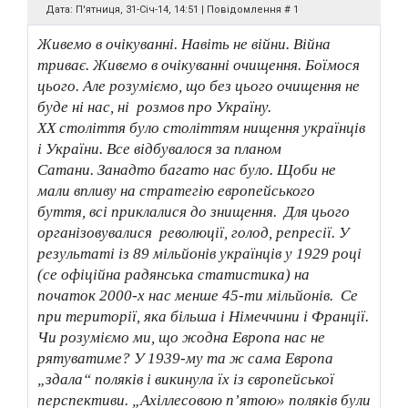
Дата: П'ятниця, 31-Січ-14, 14:51 | Повідомлення #
1
Живемо в очікуванні. Навіть не війни. Війна
триває. Живемо в очікуванні очищення. Боїмося
цього. Але розуміємо, що без цього очищення не
буде ні нас, ні розмов про Україну.
ХХ століття було століттям нищення українців
і України. Все відбувалося за планом
Сатани. Занадто багато нас було. Щоби не
мали впливу на стратегію европейського
буття, всі приклалися до знищення. Для цього
організовувалися революції, голод, репресії. У
результаті із 89 мільйонів українців у 1929 році
(се офіційна радянська статистика) на
початок 2000-х нас менше 45-ти мільйонів. Се
при території, яка більша і Німеччини і Франції.
Чи розуміємо ми, що жодна Европа нас не
рятуватиме? У 1939-му та ж сама Европа
„здала“ поляків і викинула їх із європейської
перспективи. „Ахіллесовою п’ятою» поляків були