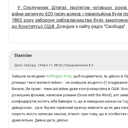
У Сполучених Штатах протягом чотирьох років
війни загинуло 620 тисяч вояків і півмільйона були по
1865 року заборону рабовласництва було закріплен
до Конституції США.
Довідка з сайту радіо "Свобода".
Stanislav
Дата: Середа, 13-Квіт-11, 08:53 | Повідомлення #
2
Зайшов на модний
Huffington Post
, щоб подивитися, як дійсно в 
річницю такої великої війни і... не знайшов жодного (!) згадування
Василь, Ви праві - тема цієї війни дуже контроверсійна в США. Хо
розкішних фільмів, написани романи (Gone with the Wind), алг сим
конфедератів носять хіба байкери ті, що в німецьких касках на т
девідсонах... Це в Україні червоний прапор вивісити це як два паль
існують якість неписані закони, етикет, при тому, що в особистих
дуже вільна. Дивна дата, дійсно.