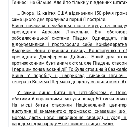
Теннесі. Не більше. Але й то тільки у південних штатах
... Вчора, 12 квітня, США відзначили 150-річчя гром
саме цього дня пролунали перші її постріли.
Війна почалася незабаром після вступу на посад
президента Авраама Лінкольна. Він обстоюв
рабовласницької системи Півдня. Одинадцять пі
відокремилися і проголосили себе Конфедерати
Америки. Вони прийняли власну Конституцію і о
президента Джеферсона Дейвіса. Білий дім ого
протизаконним бунтівним актом, але Південь створ
і першим почав воєнні дії. То була страшна й безжал
війна. У перебігу її, наприклад, війська Півноч
генерала Вільяма Шермана дощенту спалили місто Ат
У самій лише битві під Геттісбергом у Пенсі
вбитими й пораненими сягнули понад 50 тисяч вояків
На місці битви створили Національний цвинтар
виступив зі знаменитою промовою, сказавши, що «
Богом, дасть нове народження свободі, і уряд її
народом і для народу – не зникне з лиця землі».