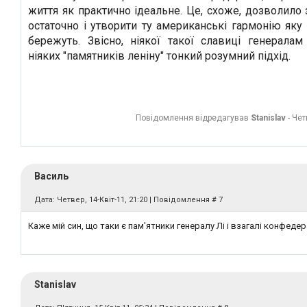
життя як практично ідеальне. Це, схоже, дозволило 
остаточно і утворити ту американські гармонію яку 
бережуть. Звісно, ніякої такої славиці генералам
ніяких "памятників леніну" тонкий розумний підхід.
Повідомлення відредагував
Stanislav
-
Чет
Василь
Дата: Четвер, 14-Квіт-11, 21:20 | Повідомлення #
7
Каже мій син, що таки є пам'ятники генералу Лі і взагалі конфедер
Stanislav