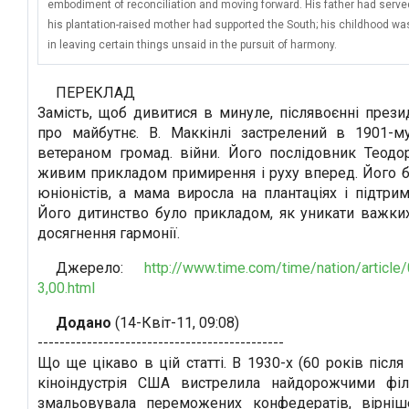
embodiment of reconciliation and moving forward. His father had serve
his plantation-raised mother had supported the South; his childhood was
in leaving certain things unsaid in the pursuit of harmony.
ПЕРЕКЛАД
Замість, щоб дивитися в минуле, післявоєнні през
про майбутнє. В. Маккінлі застрелений в 1901-м
ветераном громад. війни. Його послідовник Теодо
живим прикладом примирення і руху вперед. Його б
юніоністів, а мама виросла на плантаціях і підтри
Його дитинство було прикладом, як уникати важки
досягнення гармонії.
Джерело:
http://www.time.com/time/nation/article
3,00.html
Додано
(14-Квіт-11, 09:08)
---------------------------------------------
Що ще цікаво в цій статті. В 1930-х (60 років після
кіноіндустрія США вистрелила найдорожчими фі
змальовувала переможених конфедератів, вірніш