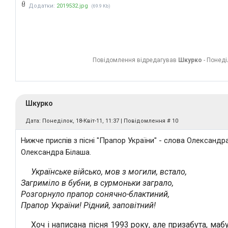
Додатки:
2019532.jpg
(69.9 Kb)
Повідомлення відредагував
Шкурко
-
Понеділ
Шкурко
Дата: Понеділок, 18-Квіт-11, 11:37 | Повідомлення #
10
Нижче приспів з пісні "Прапор України" - слова Олександр
Олександра Білаша.
Українське військо, мов з могили, встало,
Загриміло в бубни, в сурмоньки заграло,
Розгорнуло прапор сонячно-блактиний,
Прапор України! Рідний, заповітний!
Хоч і написана пісня 1993 року, але призабута, мабу