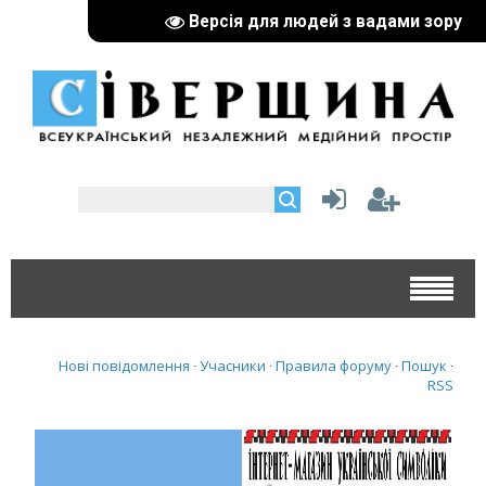
реклама партнерів:
Версія для людей з вадами зору
Нові повідомлення
Учасники
Правила форуму
Пошук
·
·
·
·
RSS