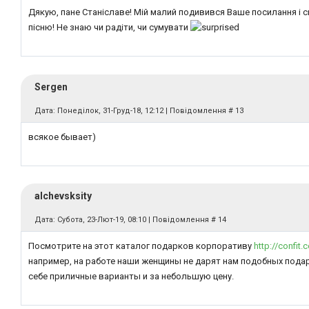
Дякую, пане Станіславе! Мій малий подивився Ваше посилання і с
пісню! Не знаю чи радіти, чи сумувати
Sergen
Дата: Понеділок, 31-Груд-18, 12:12 | Повідомлення #
13
всякое бывает)
alchevsksity
Дата: Субота, 23-Лют-19, 08:10 | Повідомлення #
14
Посмотрите на этот каталог подарков корпоративу
http://confit.
например, на работе наши женщины не дарят нам подобных пода
себе приличные варианты и за небольшую цену.