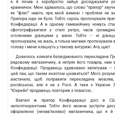
я й почав з хоробрістю зайця досліджувати ря
крамничок. Мені здавалось, що слово "прапор" звуч
як "флег" навіть при моїй вимові і проблем не ви
Прапора ніде не було. Тобто скрізь пропонували пра
Конфедерації. А в одному гамазейчику чомусь ста
сфотографуватися у стилі ретро, часів громадян
оголеними дівицями у ванні. Тобто -- ні дівиц
пропонували, на жаль, а тільки мигами пропонували 
голову і мене клацнуть у такому антуражі. Ага, щас!
Довелось кликати безвідмовного перекладача Ґре
рядовому магазинчику, в нетрях його товарів, нам
Конфедерації. Продавець здивовано запитував -- з
цей пан, що таким екзотом цікавиться? Мого розумі
вистачило, щоб поправити перекладача: мовляв
російською, але я не з Росії. А таки з України. 
"Юкрейн" продавець повторив з повагою...
Взагалі ж прапор Конфедерації досі в СШ
неполіткоректним. Тобто його можна зустріти дес
оформленні (ненав'язливо) магазинчика, що я й