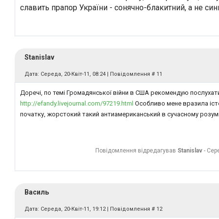
славить прапор України - сонячно-блакитний, а не си
Stanislav
Дата: Середа, 20-Квіт-11, 08:24 | Повідомлення #
11
Доречі, по темі Громадянської війни в США рекомендую послухат
http://efandy.livejournal.com/97219.html
Особливо мене вразила істо
початку, жорстокий такий антиамериканський в сучасному розумі
Повідомлення відредагував
Stanislav
-
Сере
Василь
Дата: Середа, 20-Квіт-11, 19:12 | Повідомлення #
12