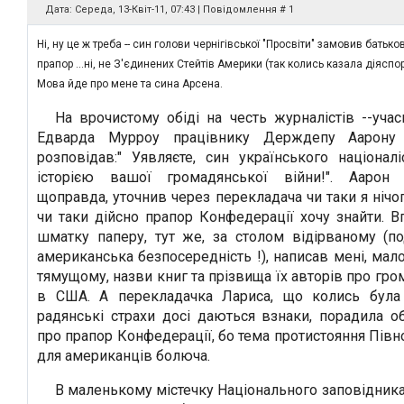
Дата: Середа, 13-Квіт-11, 07:43 | Повідомлення #
1
Ні, ну це ж треба -- син голови чернігівської "Просвіти" замовив батько
прапор ...ні, не З'єдинених Стейтів Америки (так колись казала діяспо
Мова йде про мене та сина Арсена.
На врочистому обіді на честь журналістів --уча
Едварда Мурроу працівнику Держдепу Аарону
розповідав:" Уявляєте, син українського націонал
історією вашої громадянської війни!". Аарон 
щоправда, уточнив через перекладача чи таки я нічог
чи таки дійсно прапор Конфедерації хочу знайти. 
шматку паперу, тут же, за столом відірваному (по
американська безпосередність !), написав мені, мало
тямущому, назви книг та прізвища їх авторів про гро
в США. А перекладачка Лариса, що колись була
радянські страхи досі даються взнаки, порадила о
про прапор Конфедерації, бо тема протистояння Півно
для американців болюча.
В маленькому містечку Національного заповідника 