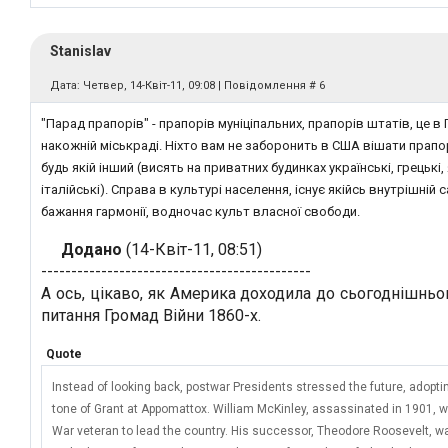
Stanislav
Дата: Четвер, 14-Квіт-11, 09:08 | Повідомлення #
6
"Парад прапорів" - прапорів муніціпальних, прапорів штатів, це в
накожній міськраді. Ніхто вам не заборонить в США вішати прапо
будь якій інший (висять на приватних будинках українські, грецькі,
італійські). Справа в культурі населення, існує якійсь внутрішній
бажання гармонії, водночас культ власної свободи.
Додано
(14-Квіт-11, 08:51)
---------------------------------------------
А ось, цікаво, як Америка доходила до сьогоднішньо
питання Громад Війни 1860-х.
Quote
Instead of looking back, postwar Presidents stressed the future, adopti
tone of Grant at Appomattox. William McKinley, assassinated in 1901, wa
War veteran to lead the country. His successor, Theodore Roosevelt, wa