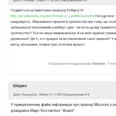
Дата: П'ятниця, 15-Квіт-11, 05:34 | Повідомлення #
8
Подивіться на памятники генералу Роберту Лі
http://en.wikipedia.org/wiki/Robert_E._Lee#Monuments
Погодьтеся, 
напружують. Збереження гармонії в суспільстві при тому, що осо
залишаєшся незалежним у виборі і діях - чи не на цьому тримаєт
суспільство? Та й не лише американське. А на якій гармонії трим
українське? Де ті, хто працює на встановлення такої гармонії? У 
митці, кіношники, літератори, політики врешті.
Повідомлення відредагував
Stanislav
-
П'ятн
Шкурко
Дата: Понеділок, 18-Квіт-11, 11:09 | Повідомлення #
9
У прикріпленому файлі інформація про прапор Міссісіпі з 
довідника Марії Костантіно "Флаги"