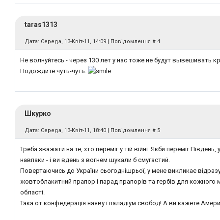
taras1313
Дата: Середа, 13-Квіт-11, 14:09 | Повідомлення #
4
Не волнуйтесь - через 130 лет у нас тоже не будут вывешивать к
Подождите чуть-чуть.
Шкурко
Дата: Середа, 13-Квіт-11, 18:40 | Повідомлення #
5
Треба зважати на те, хто переміг у тій війні. Якби переміг Південь, 
навпаки - і ви вдень з вогнем шукали б смугастий.
Повертаючись до України сьогоднішрьої, у мене викликає відраз
жовтоблакитний прапор і парад прапорів та гербів для кожного м
області.
Така от конфедерація наяву і паладіум свобод! А ви кажете Америк