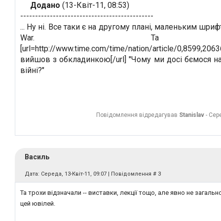
Додано
(13-Квіт-11, 08:53)
---------------------------------------------
... Ну ні. Все таки є на другому плані, маленьким шрифт
War. Т
[url=http://www.time.com/time/nation/article/0,8599,206
вийшов з обкладинкою[/url] "Чому ми досі бємося н
війні?"
Повідомлення відредагував
Stanislav
-
Сере
Василь
Дата: Середа, 13-Квіт-11, 09:07 | Повідомлення #
3
Та трохи відзначали -- виставки, лекції тощо, але явно не загаль
цей ювілей.