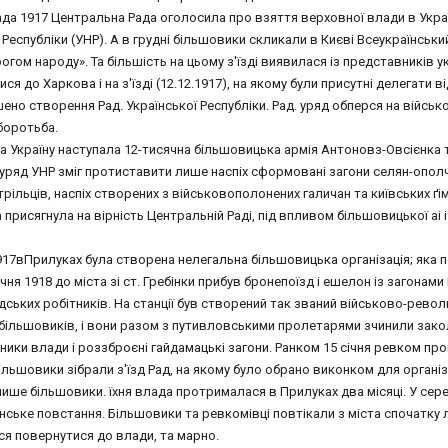
да 1917 Центральна Рада оголосила про взяття верховної влади в Україн
Республіки (УНР). А в грудні більшовики скликали в Києві Всеукраїнськи
огом народу». Та більшість на цьому з'їзді виявилася із представників у
ся до Харкова і на з'їзді (12.12.1917), на якому були присутні делегати в
но створення Рад. Української Республіки. Рад. уряд обперся на військо
боротьба.
на Україну наступала 12-тисячна більшовицька армія Антоновз-Овсієнка
уряд УНР зміг протиставити лише наспіх сформовані загони селян-ополчен
трільців, наспіх створених з військовополонених галичан та київських ґ
а присягнула на вірність Центральній Раді, під впливом більшовицької аі
1917вПрилуках була створена нелегальна більшовицька організація; яка 
ічня 1918 до міста зі ст. Гребінки прибув бронепоїзд і ешелон із загона
ських робітників. На станції був створений так званий військово-револ
більшовиків, і вони разом з путивловськими пролетарями зчинили заколот
ики влади і роззброєні гайдамацькі загони. Ранком 15 січня ревком пр
льшовики зібрали з'їзд Рад, на якому було обрано виконком для організ
ише більшовики. їхня влада протрималася в Прилуках два місяці. У сер
ське повстання. Більшовики та ревкомівці повтікали з міста спочатку л
ся повернутися до влади, та марно.