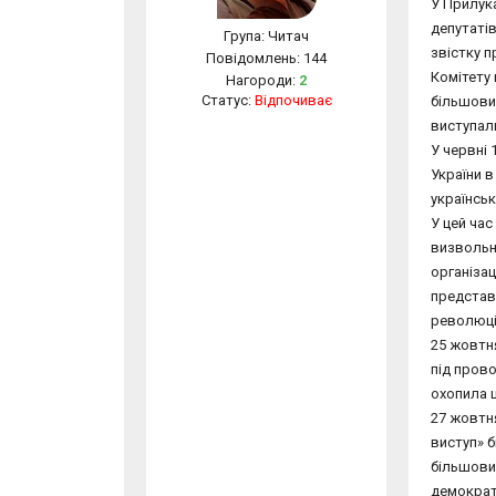
У Прилука
депутатів
Група: Читач
звістку 
Повідомлень:
144
Комітету 
Нагороди:
2
Статус:
Відпочиває
більшови
виступали
У червні 
України в
українськ
У цей час
визвольно
організац
представн
революціо
25 жовтня
під прово
охопила ш
27 жовтня
виступ» б
більшовиц
демократ