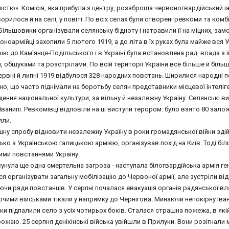
стю». Комісія, яка прибула з центру, роззброїла червоногвардійський іа
орилося й на селі, у повіті. По всіх селах були створені ревкоми та ком
 Більшовики організували селянську бідноту і натравили її на міцних, зам
оноармійці захопили 5 лютого 1919, а до літа в їх руках була майже вся 
ю до Кам'янця-Подільського і в Україні була встановлена рад. влада з її
 обшуками та розстрілами. По всій території України все більше й біль
ервні й липні 1919 відбулося 328 народних повстань. Ширилися народні п
о, що часто піднімали на боротьбу селян представники місцевої інтеліге
ення національної культури, за вільну й незалежну Україну. Селянські вис
Іванипі. Ревкомівці відповіли на ці виступи терором: було взято 80 залож
яли.
ну спробу відновити незалежну Україну в роки громадянської війни здій
ько з Українською галицькою армією, організував похід на Київ. Тоді б
ими повстаннями Україну.
сунула ще одна смертельна загроза - наступала білогвардійська армія г
я організувати загальну мобілізацію до Червоної армії, але зустріли ві
и ряди повстанців. У серпні почалася евакуація органів радянської влад
чими військами тікали у напрямку до Чернігова. Минаючи непокірну Івани
и підпалили село з усіх чотирьох боків. Сталася страшна пожежа, в якій
ожаю. 25 серпня денікінські війська увійшли в Прилуки. Вони розігнали