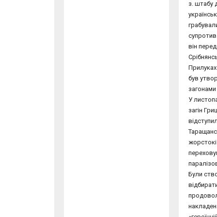
з. штабу 
українськ
грабувал
супротив 
він перед
Срібнянсь
Прилуках 
був утво
загонами 
У листопа
загін Гри
відступил
Таращанс
жорстокі 
переховув
паралізо
Були ство
відбирати
продовол
накладена
«героїчні