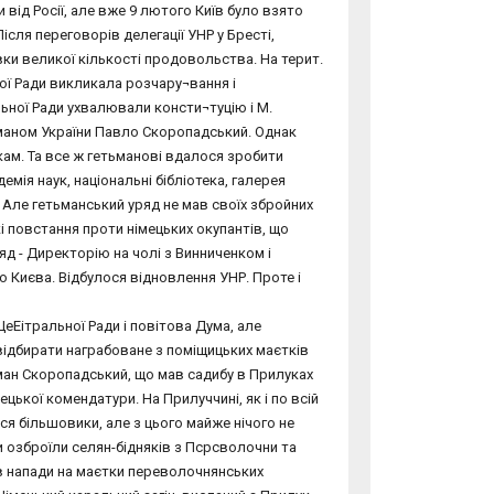
від Росії, але вже 9 лютого Київ було взято
ісля переговорів делегації УНР у Бресті,
вки великої кількості продовольства. На терит.
ої Ради викликала розчару¬вання і
льної Ради ухвалювали консти¬туцію і М.
маном України Павло Скоропадський. Однак
кам. Та все ж гетьманові вдалося зробити
емія наук, національні бібліотека, галерея
 Але гетьманський уряд не мав своїх збройних
 повстання проти німецьких окупантів, що
яд - Директорію на чолі з Винниченком і
 Києва. Відбулося відновлення УНР. Проте і
еЕітральної Ради і повітова Дума, але
 відбирати награбоване з поміщицьких маєтків
ан Скоропадський, що мав садибу в Прилуках
ецької комендатури. На Прилуччині, як і по всій
ся більшовики, але з цього майже нічого не
и озброїли селян-бідняків з Псрсволочни та
ив напади на маєтки переволочнянських