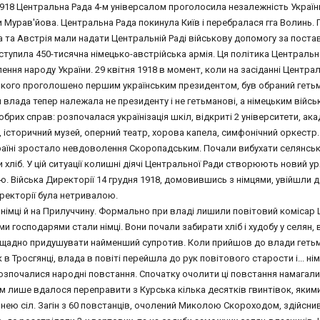
1918 Центральна Рада 4-м універсалом проголосила незалежність України 
 Мурав'йова. Центральна Рада покинула Київ і перебралася гга Волинь. П
 та Австрія мали надати Центральній Раді військову допомогу за поста
ступила 450-тисячна німецько-австрійська армія. Ця політика Центральн
ння народу України. 29 квітня 1918 в момент, коли на засіданні Центра
кого проголошено першим українським президентом, був обраний геть
влада тепер належала не президенту і не гетьманові, а німецьким війсь
брих справ: розпочалася українізація шкіл, відкриті 2 університети, акад
 історичний музей, оперний театр, хорова капела, симфонічний оркестр.
країні зростало невдоволення Скоропадським. Почали вибухати селянські
 хліб. У цій ситуації колишні діячі Центральної Ради створюють новий ур
 Війська Директорії 14 грудня 1918, домовившись з німцями, увійшли до
ректорії була нетривалою.
імці й на Прилуччину. Формально при владі лишили повітовий комісар Ц
и господарями стали німці. Вони почали забирати хліб і худобу у селян,
ещадно придушувати найменший супротив. Коли прийшов до влади гетьм
 в Тросгянці, влада в повіті перейшла до рук повітового старости і... нім
розпочалися народні повстання. Спочатку очолити ці повстання намагали
м лише вдалося переправити з Курська кілька десятків гвинтівок, яким
з нею сіл. Загін з 60 повстанців, очолений Миколою Скороходом, здійсн