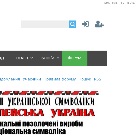
реклама партнерів:
ЯД
СТАТТІ
БЛОҐИ
ФОРУМ
відомлення
Учасники
Правила форуму
Пошук
RSS
·
·
·
·