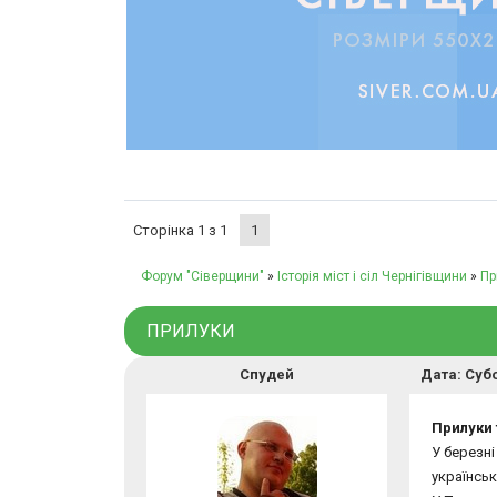
Сторінка
1
з
1
1
Форум "Сіверщини"
»
Історія міст і сіл Чернігівщини
»
Пр
ПРИЛУКИ
Спудей
Дата: Субо
Прилуки 
У березні
українськ