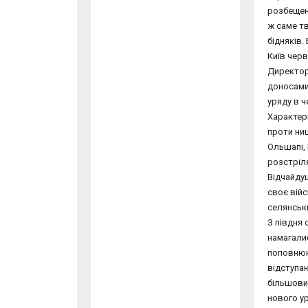
розбещені
ж саме тв
бідняків.
Київ черв
Директорі
доносами,
уряду в ч
Характерн
проти нищ
Ольшапі, 
розстріл
Відчайдуш
своє війс
селянськ
З півдня 
намагалис
поповнююч
відступаю
більшовик
нового ур