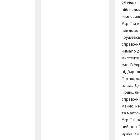
25 січня 
військами
Німеччина
України в
невдоволе
Грушевсь
справжня 
чимало до
мистецтв,
сил. В У
відбирали
Петлюрою.
влада Ди
Прийшли н
справжнім
майно, н
та маєток
Україні, 
вийшло. ї
сусідніх 