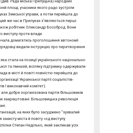
 (див. Рада міська Прилуцька) народних
рній площі, учасники якого радо зустріли
ках Земської управи, а потім перейшла до
 цей же час в Прилуках з'являються перші
акож робітник Олександр Бособрод. Вони
го виступу проти влади.
 почала домагатись проголошення автономії
о: урядовці видали інструкцію про перетворення
яка стала на позиції українського національно-
кіл та гімназій, всіляку підтримку одержували
влада в місті й повіті повністю перейшла до
анізації Української партії соціалістів-
в І виконавчий комітет).
, але добре зорганізована партія більшовиків
 були заарештовані. Більшовицька революція
ані.
ганізацій, на яких було засуджено "зухвалий
 захисту міста й повіту «од виступу
спілки Степан Неділько, який закликав усіх