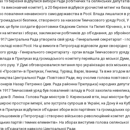
х 19 березня відбулися вибори Ради робітничих та селянських депутатів
 та виконавчий комітет), а 20 березня відбувся урочистий мітинг на база
про повалення ненависного самодержавства в Росії. Влада лишалася в ру
громадської безпеки, створеного за наказом Тимчасового уряду Росії, У
ки; це були солдати-фронтовики Євдоким Селюк та Пилип Юрченко, а т
 на мітингах і зборах, закликаючи робітників до об'єднання, до збройно
1917 Центральна Рада утворила свій уряд - Генеральний секретаріат - і
 складі нової Росії. На ці вимоги в Петрограді відповіли дуже своєрідн
ого уряду - Генерального секретаріату - орган влади Тимчасового уряду.
 влада в Прилуках від громадського комітету перейшла до міської Думи, 
го руху. У Думі обговорювалися питання про українізацію всіх міських ш
ії «Просвіти» в Прилуках, Гнилиці, Турівці, Варві, Іваниці. Та вже згодом 
ицтва Центральної Ради -Повітової Ради, яку очолив голова повітової орг
нерів Назар Петренко (див. Рада районна Прилуцька) народних депутаті
 1917 Тимчасовий уряд був повалений і владу в Росії захопила невелика
дом В. Леніна. Голова Ради міністрів О. Керенський втік, інші міністри
ирокі простори імперії, але зустріла супрошв в Україні, на Дону й на Куб
 в Прилуках відбулися об'єднані збори всіх партійних та громадських ор
ільшовиків у Петрограді і створено військово-революційний комітет для
ьких партій і темних елементів». На зборах виступив голова селянської 
ів об'єднатися навколо Центральної Ради.