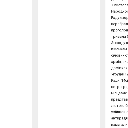
7 листопа
Народної 
Раду «вор
перебрали
проголоше
тривала 
Зі сходу 
військам 
січових с
армія, як
домівках.
Угрудні 
Ради. 14с
петроград
місцевих 
представн
лютого бі
увійшли л
антирадян
намагали