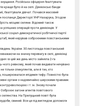
 знущання. Російська офіцерня ґвалтувала
е краще було й на селі. Денікінські банди
ії, ґвалтували дівчат. Почався масовий
ін посланця Директорії УНР Назарука, Згодом
рість місцеві селяни. Відомий також
а успішних операцій проти денікінців. У
нської соціал-демократичної робітничої партії
 штаб, який керував озброєними повстанськими
 південь України. 30 листопада повстанський
езважаючи на значну перевагу в силі, денікінці
дня і в цей же день місто зайняла 2-га
ь¬кого ревкому, який почав видавати нечувано
не тільки спекулянтів, але й тих, хто
ва, поширювалася епідемія тифу. Повністю була
сивні органи з надзвичайно широкими правами.
 контрреволюцією і т. ін. Знову почали
. Озброєні загони агентів повітового
 селянства. На Прилуцький повіт була
 худоби, свиней. Все це під виглядом допомоги