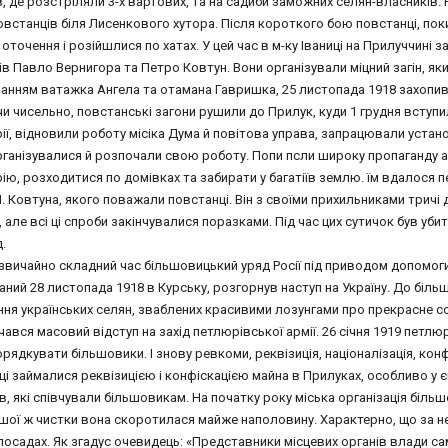
, де розстріляли 3-х вартових, та на садиби заможних селян-власників. 
овстанців біля Лисенкового хутора. Після короткого бою повстанці, п
оточення і розійшлися по хатах. У цей час в м-ку Іваниці на Прилуччині 
в Павло Вернигора та Петро Ковтун. Вони організували міцний загін, як
анням ватажка Ангела та отамана Гавришка, 25 листопада 1918 захопив 
 чисельно, повстанські загони рушили до Прилук, куди 1 грудня вступи
ї, відновили роботу місіка Дума й повітова управа, запрацювали устано
рганізувалися й розпочали свою роботу. Попи псли широку пропаганду а
ію, розходитися по домівках та забирати у багатіїв землю. їм вдалося
. Ковтуна, якого поважали повстанці. Він з своїми прихильниками трич
 але всі ці спроби закінчувалися поразками. Під час цих сутичок був у
.
звичайно складний час більшовицький уряд Росії під приводом допомоги 
ий 28 листопада 1918 в Курську, розгорнув наступ на Україну. До більш
ня українських селян, зваблених красивими лозунгами про прекрасне со
чався масовий відступ на захід петлюрівської армії. 26 січня 1919 петлюр
рядкувати більшовики. І знову ревкоми, реквізиція, націоналізація, конф
і займалися реквізицією і конфіскацією майна в Прилуках, особливо у є
, які співчували більшовикам. На початку року міська організація більшо
ршої ж чистки вона скоротилася майже наполовину. Характерно, що за не
посадах. Як згадус очевидець: «Представники місцевих органів влади са