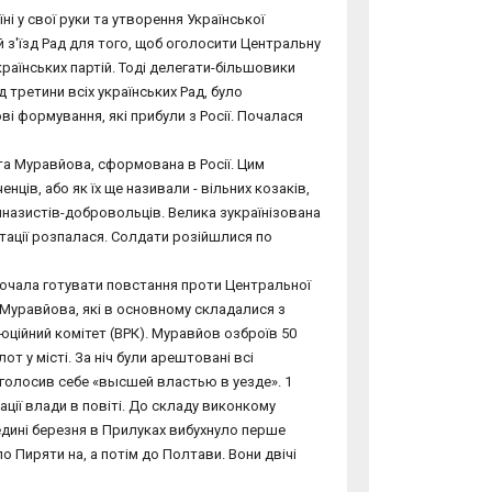
і у свої руки та утворення Української
й з'їзд Рад для того, щоб оголосити Центральну
країнських партій. Тоді делегати-більшовики
ід третини всіх українських Рад, було
ві формування, які прибули з Росії. Почалася
 та Муравйова, сформована в Росії. Цим
ців, або як їх ще називали - вільних козаків,
імназистів-добровольців. Велика зукраїнізована
 ітації розпалася. Солдати розійшлися по
почала готувати повстання проти Центральної
ми Муравйова, які в основному складалися з
юційний комітет (ВРК). Муравйов озброїв 50
 у місті. За ніч були арештовані всі
оголосив себе «высшей властью в уезде». 1
ації влади в повіті. До складу виконкому
едині березня в Прилуках вибухнуло перше
о Пиряти на, а потім до Полтави. Вони двічі