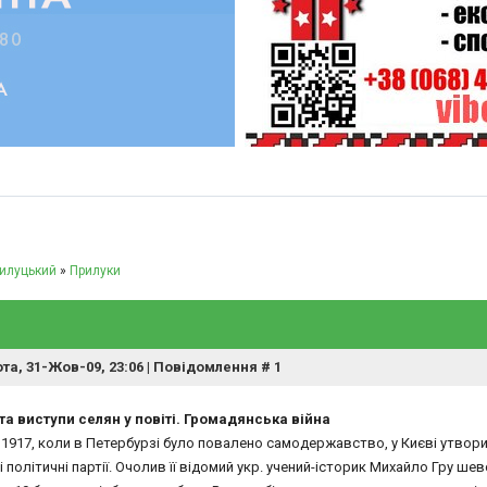
илуцький
»
Прилуки
та, 31-Жов-09, 23:06 | Повідомлення #
1
та виступи селян у повіті. Громадянська війна
 1917, коли в Петербурзі було повалено самодержавство, у Києві утвори
і політичні партії. Очолив її відомий укр. учений-історик Михайло Гру шев