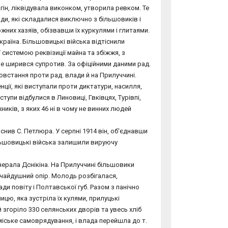
гін, ліквідувала виконком, утворила ревком. Те
біди, які складалися виключно з більшовиків і
ожних хазяїв, обізвавши їх куркулями і глитаями.
Україна. Більшовицькі війська відтіснили
 системою реквізиції майна та збіжжя, з
ше ширився супротив. За офіційними даними рад.
овстання проти рад. влади й на Прилуччині.
нції, які виступали проти диктатури, насилля,
тупи відбулися в Линовиці, Гвківцях, Турівпі,
ників, з яких 46 ні в чому не винних людей
снив С. Петлюра. У серпні 1914 він, об'єднавши
ільшовицькі війська залишили вируючу
енерала Дснікіна. На Прилуччині більшовики
дчайдушний опір. Молодь розбігалася,
и повіту і Полтавської губ. Разом з панічно
цю, яка зустріла їх кулями, прилуцькі
 згоріло 330 селянських дворів та увесь хліб
 міське самоврядування, і влада перейшла до т.