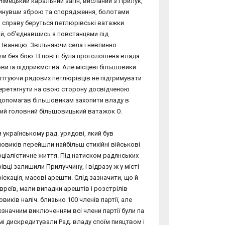
Німецький каральний загін, висланий з Прилук,
окинувши зброю та спорядження, болотами
за справу беруться петлюрівські ватажки
ий, об'єднавшись з повстанцями під
Іваннцю. Звільняючи села і невпинно
ли без бою. В повіті була проголошена влада
ви іа підприємства. Але місцеві більшовики
гітуючи рядових петлюрівців не підгримувати
 перетягнути на свою сторону досвідченою
і допомагав більшовикам захопити владу в
битий головний більшовицький ватажок О.
українському рад. урядові, який був
овиків перейшли найбільш стихійні військові
ціалістичне життя. Під натиском радянських
івці залишили Прилуччину, і відразу ж у місті
іскація, масові арешти. Слід зазначити, що й
вреїв, мали випадки арештів і розстрілів
виків наліч. близько 100 членів партії, але
значним виключенням всі члени партії були па
мі дискредитували Рад. владу споїм пияцтвом і