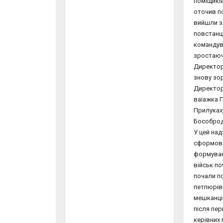
поміщиків
оточив п
вийшли з 
повстанці
командув
зростаючи
Директорі
знову зо
Директор
ваіажка П
Прилуках,
Бособрод
У цей над
сформован
формуван
військ по
почали по
петлюрівц
мешканців
після пе
керівних 