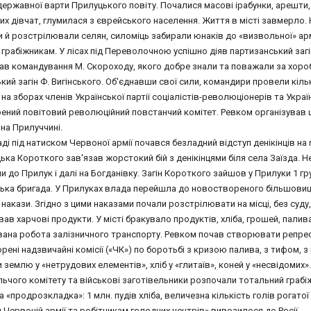
державної варти Прилуцького повіту. Почалися масові ірабунки, арешти,
их дівчат, глумилася з єврейського населення. Життя в місті завмерло. Н
и й розстрілювали селян, силоміць забирали юнаків до «визвольної» арм
грабіжникам. У лісах під Переволочною успішно діяв партизанський заг
ав командування М. Скороходу, якого добре знали та поважали за хороб
кий загін Ф. Вигінського. Об'єднавши свої сили, командири провели кільк
на зборах членів Української партії соціалістів-революціонерів та Украї
рений повітовий революційний повстанчий комітет. Ревком організував
на Прилуччині.
ді під натиском Червоної армії почався безладний відступ денікінців на
цька Короткого зав'язав жорстокий бій з денікінцями біля села Заїзда. Н
и до Прилук і далі на Богданівку. Загін Короткого зайшов у Прилуки 1 гру
ька бригада. У Прилуках влада перейшла до новоствореного більшовиц
накази. Згідно з цими наказами почали розстрілювати на місці, без суду, 
ав харчові продукти. У місті бракувало продуктів, хліба, грошей, пали
вана робота залізничного транспорту. Ревком почав створювати репре
рені надзвичайні комісії («ЧК») по боротьбі з кризою палива, з тифом, з
 землю у «нетрудових елементів», хліб у «глитаїв», коней у «несвідомих»
ьчого комітету та військові заготівельники розпочали тотальний грабіж
 «продрозкладка»: 1 млн. пудів хліба, величезна кількість голів рогатої
й Червоній армії та робітникам голодних центрів» вивозилося до Росії.