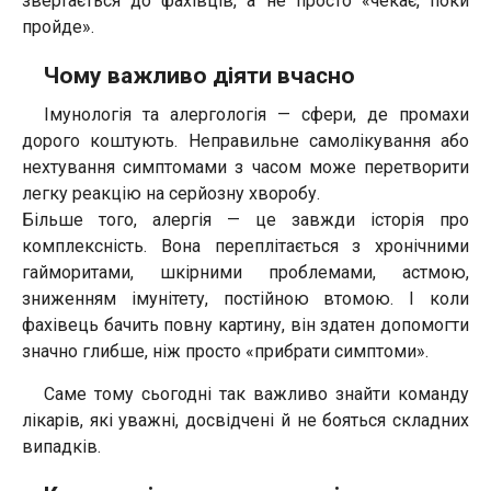
звертається до фахівців, а не просто «чекає, поки
пройде».
Чому важливо діяти вчасно
Імунологія та алергологія — сфери, де промахи
дорого коштують. Неправильне самолікування або
нехтування симптомами з часом може перетворити
легку реакцію на серйозну хворобу.
Більше того, алергія — це завжди історія про
комплексність. Вона переплітається з хронічними
гайморитами, шкірними проблемами, астмою,
зниженням імунітету, постійною втомою. І коли
фахівець бачить повну картину, він здатен допомогти
значно глибше, ніж просто «прибрати симптоми».
Саме тому сьогодні так важливо знайти команду
лікарів, які уважні, досвідчені й не бояться складних
випадків.