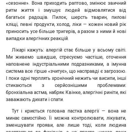
«сезонне». Вона приходить раптово, змінює звичний
ритм життя і змушує людей відмовлятися від
багатьох радощів. Пилок, шерсть тварин, пилові
кліщі, певні продукти, холод, ліки — кожен новий рік
приносить усе більше тригерів, а разом з ними й нові
випадки алергічних реакцій.
Лікарі кажуть: алергій стає більше у всьому світі.
Ми живемо швидше, стресуємо частіше, оточення
наповнене індустріальними подразниками, а імунна
система все гірше «зчитує», що насправді є загрозою.
І поки одні терплять хронічний нежить чи висипи, інші
стикаються з серйознішими проблемами:
бронхіальна астма, набряк Квінке, алергічні риніти, які
заважають дихати і спати.
Тут і криється головна пастка алергії — вона не
минає самостійно. Її можна контролювати, лікувати,
зменшувати прояви, але лише тоді, коли людина