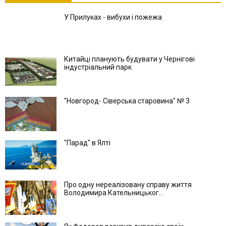
У Прилуках - вибухи і пожежа
Китайці планують будувати у Чернігові
індустріальний парк
"Новгород- Сіверська старовина" № 3
"Парад" в Ялті
Про одну нереалізовану справу життя
Володимира Кательницьког...