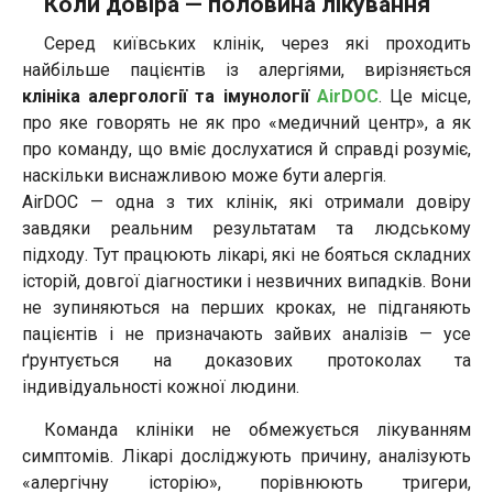
Коли довіра — половина лікування
Серед київських клінік, через які проходить
найбільше пацієнтів із алергіями, вирізняється
клініка алергології та імунології
AirDOC
. Це місце,
про яке говорять не як про «медичний центр», а як
про команду, що вміє дослухатися й справді розуміє,
наскільки виснажливою може бути алергія.
AirDOC — одна з тих клінік, які отримали довіру
завдяки реальним результатам та людському
підходу. Тут працюють лікарі, які не бояться складних
історій, довгої діагностики і незвичних випадків. Вони
не зупиняються на перших кроках, не підганяють
пацієнтів і не призначають зайвих аналізів — усе
ґрунтується на доказових протоколах та
індивідуальності кожної людини.
Команда клініки не обмежується лікуванням
симптомів. Лікарі досліджують причину, аналізують
«алергічну історію», порівнюють тригери,