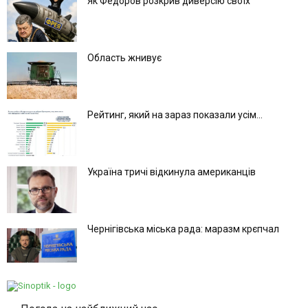
Як Федоров розкрив диверсію своїх
Область жнивує
Рейтинг, який на зараз показали усім...
Україна тричі відкинула американців
Чернігівська міська рада: маразм крєпчал