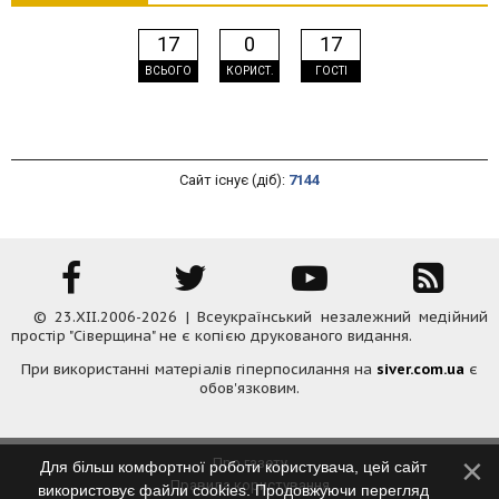
17
0
17
ВСЬОГО
КОРИСТ.
ГОСТІ
Сайт існує (діб):
7144
© 23.XII.2006-2026 | Всеукраїнський незалежний медійний
простір "Сіверщина" не є копією друкованого видання.
При використанні матеріалів гіперпосилання на
siver.com.ua
є
обов'язковим.
Про газету
Для більш комфортної роботи користувача, цей сайт
Правила користування
використовує файли cookies. Продовжуючи перегляд