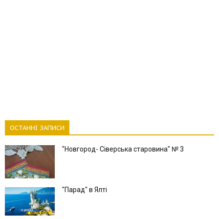
ОСТАННІ ЗАПИСИ
"Новгород- Сіверська старовина" № 3
"Парад" в Ялті