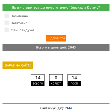
Як ви ставитесь до енергетичної блокади Криму?
Позитивно
Негативно
Мені байдуже
Всього відповідей: 2943
ЗАРАЗ НА САЙТІ
14
0
14
ВСЬОГО
КОРИСТ.
ГОСТІ
Сайт існує (діб):
7144