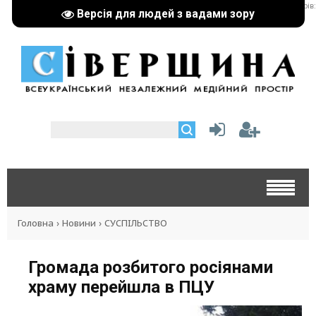
реклама партнерів:
Версія для людей з вадами зору
Головна
›
Новини
›
СУСПІЛЬСТВО
Громада розбитого росіянами
храму перейшла в ПЦУ