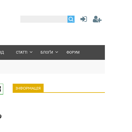
ЯД
СТАТТІ
БЛОҐИ
ФОРУМ
ІНФОРМАЦІЯ
9