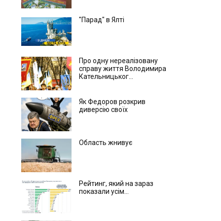
"Парад" в Ялті
Про одну нереалізовану
справу життя Володимира
Кательницьког...
Як Федоров розкрив
диверсію своїх
Область жнивує
Рейтинг, який на зараз
показали усім...