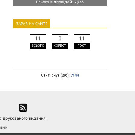
Всього відповідей: 2943
ЗАРАЗ НА САЙТІ
11
0
11
ВСЬОГО
КОРИСТ.
ГОСТІ
Сайт існує (діб):
7144
ю друкованого видання.
вим.