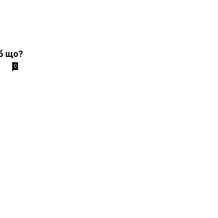
б що?
0