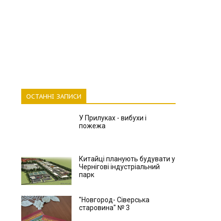
ОСТАННІ ЗАПИСИ
У Прилуках - вибухи і
пожежа
Китайці планують будувати у
Чернігові індустріальний
парк
"Новгород- Сіверська
старовина" № 3