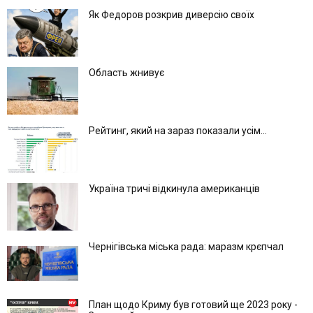
Як Федоров розкрив диверсію своїх
Область жнивує
Рейтинг, який на зараз показали усім...
Україна тричі відкинула американців
Чернігівська міська рада: маразм крєпчал
План щодо Криму був готовий ще 2023 року -