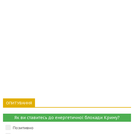
ОПИТУВАННЯ
Як ви ставитесь до енергетичної блокади Криму?
Позитивно