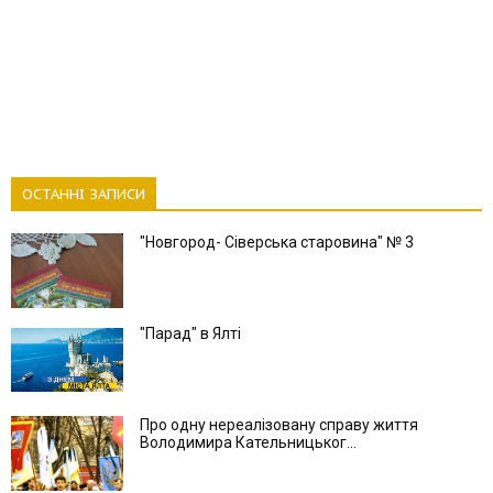
ОСТАННІ ЗАПИСИ
"Новгород- Сіверська старовина" № 3
"Парад" в Ялті
Про одну нереалізовану справу життя
Володимира Кательницьког...