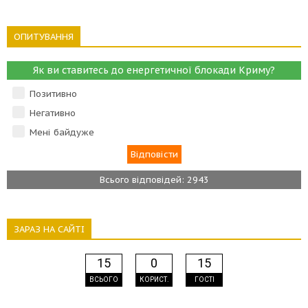
ОПИТУВАННЯ
Як ви ставитесь до енергетичної блокади Криму?
Позитивно
Негативно
Мені байдуже
Всього відповідей: 2943
ЗАРАЗ НА САЙТІ
15
0
15
ВСЬОГО
КОРИСТ.
ГОСТІ