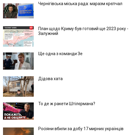
Чернігівська міська рада: маразм крєпчал
План щодо Криму був готовий ще 2023 року -
Залужний
Ще одна з команди Зе
Дідова хата
То де ж ракети Штілєрмана?
Росіяни вбили за добу 17 мирних українців