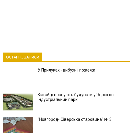
ОСТАННІ ЗАПИСИ
У Прилуках - вибухи і пожежа
Китайці планують будувати у Чернігові
індустріальний парк
"Новгород- Сіверська старовина" № 3