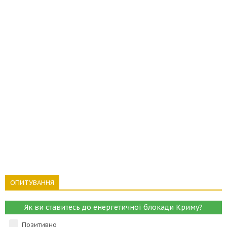
ОПИТУВАННЯ
Як ви ставитесь до енергетичної блокади Криму?
Позитивно