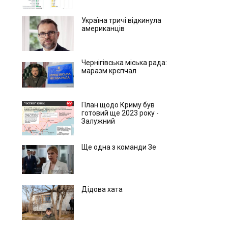
Україна тричі відкинула
американців
Чернігівська міська рада:
маразм крєпчал
План щодо Криму був
готовий ще 2023 року -
Залужний
Ще одна з команди Зе
Дідова хата