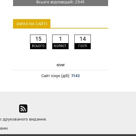
Всього відповідей: 2943
ЗАРАЗ НА САЙТІ
15
1
14
ВСЬОГО
КОРИСТ.
ГОСТІ
siver
Сайт існує (діб):
7143
ю друкованого видання.
вим.