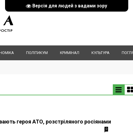
Версія для людей з вадами зору
НОМІКА
ПОЛІТИКУМ
КРИМІНАЛ
КУЛЬТУРА
ПОГЛ
вають героя АТО, розстріляного росіянами
0