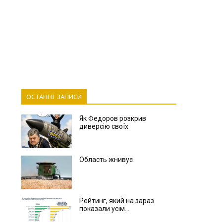
ОСТАННІ ЗАПИСИ
Як Федоров розкрив
диверсію своїх
Область жнивує
Рейтинг, який на зараз
показали усім...