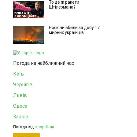
То де ж ракети
Штілєрмана?
Росіяни вбили за добу 17
мирних українців
Погода на найближчий час
Київ
Чернігів
Львів
Одеса
Харків
Погода від
sinoptik.ua