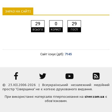
ЗАРАЗ НА САЙТІ
29
0
29
ВСЬОГО
КОРИСТ.
ГОСТІ
Сайт існує (діб):
7145
© 23.XII.2006-2026 | Всеукраїнський незалежний медійний
простір "Сіверщина" не є копією друкованого видання.
При використанні матеріалів гіперпосилання на
siver.com.ua
є
обов'язковим.