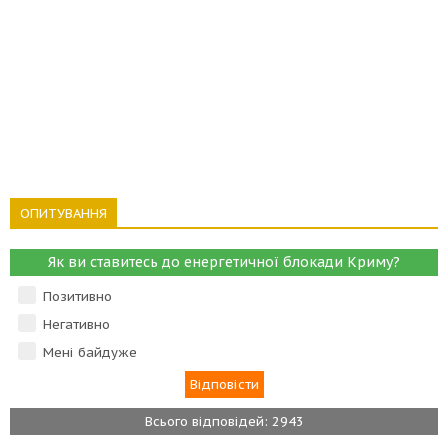
ОПИТУВАННЯ
Як ви ставитесь до енергетичної блокади Криму?
Позитивно
Негативно
Мені байдуже
Всього відповідей: 2943