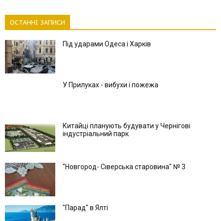
ОСТАННІ ЗАПИСИ
Під ударами Одеса і Харків
У Прилуках - вибухи і пожежа
Китайці планують будувати у Чернігові
індустріальний парк
"Новгород- Сіверська старовина" № 3
"Парад" в Ялті