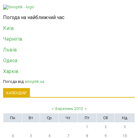
Погода на найближчий час
Київ
Чернігів
Львів
Одеса
Харків
Погода від
sinoptik.ua
КАЛЕНДАР
«
Березень 2013
»
Пн
Вт
Ср
Чт
Пт
Сб
Нд
1
2
3
4
5
6
7
8
9
10