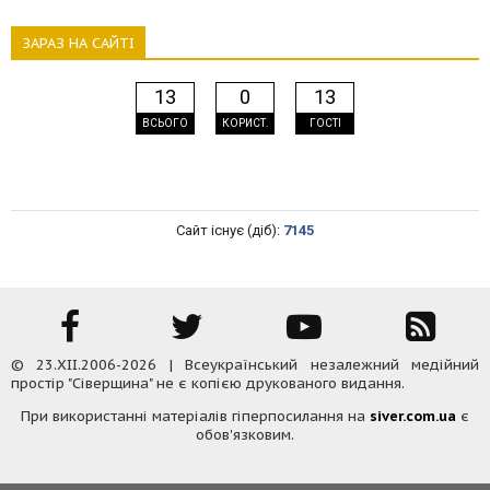
ЗАРАЗ НА САЙТІ
13
0
13
ВСЬОГО
КОРИСТ.
ГОСТІ
Сайт існує (діб):
7145
© 23.XII.2006-2026 | Всеукраїнський незалежний медійний
простір "Сіверщина" не є копією друкованого видання.
При використанні матеріалів гіперпосилання на
siver.com.ua
є
обов'язковим.