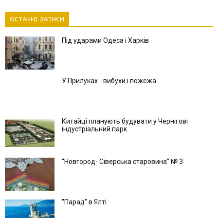
ОСТАННІ ЗАПИСИ
Під ударами Одеса і Харків
У Прилуках - вибухи і пожежа
Китайці планують будувати у Чернігові
індустріальний парк
"Новгород- Сіверська старовина" № 3
"Парад" в Ялті