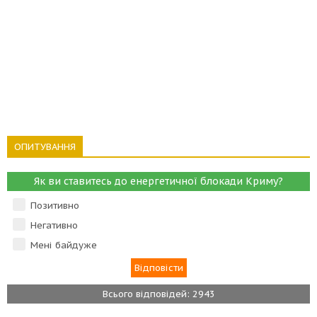
ОПИТУВАННЯ
Як ви ставитесь до енергетичної блокади Криму?
Позитивно
Негативно
Мені байдуже
Всього відповідей: 2943