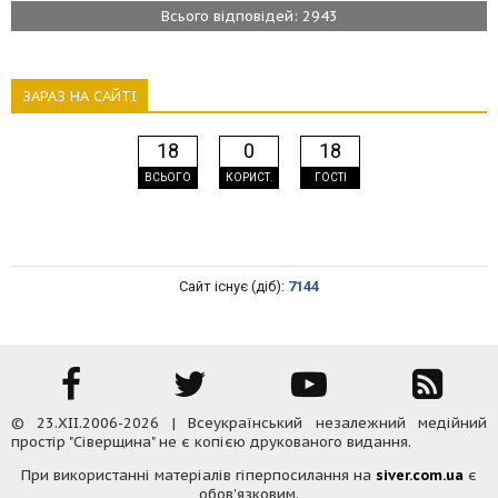
Всього відповідей: 2943
ЗАРАЗ НА САЙТІ
18
0
18
ВСЬОГО
КОРИСТ.
ГОСТІ
Сайт існує (діб):
7144
© 23.XII.2006-2026 | Всеукраїнський незалежний медійний
простір "Сіверщина" не є копією друкованого видання.
При використанні матеріалів гіперпосилання на
siver.com.ua
є
обов'язковим.