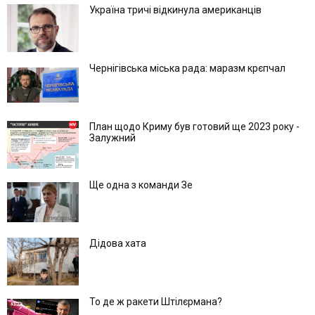
Україна тричі відкинула американців
Чернігівська міська рада: маразм крєпчал
План щодо Криму був готовий ще 2023 року -
Залужний
Ще одна з команди Зе
Дідова хата
То де ж ракети Штілєрмана?