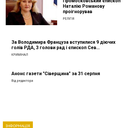
Промосковський єпископ
Наталію Романову
проігнорував
РЕЛІГІЯ
За Володимира Француза вступилися 9 діючих
голів РДА, 3 голови рад і єпископ Сев...
КРИМІНАЛ
Анонс газети "Сіверщина" за 31 серпня
Від редактора
ІНФОРМАЦІЯ