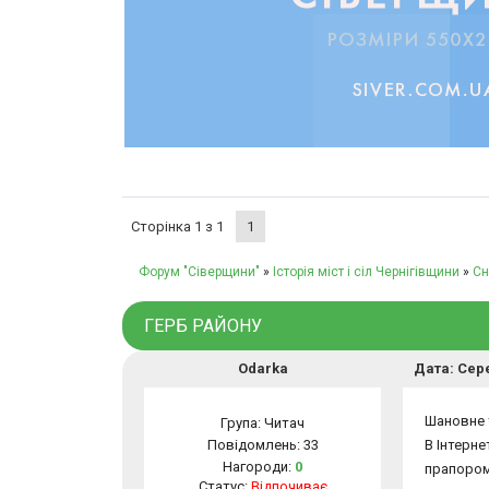
Сторінка
1
з
1
1
Форум "Сіверщини"
»
Історія міст і сіл Чернігівщини
»
Сн
ГЕРБ РАЙОНУ
Odarka
Дата: Сере
Шановне 
Група: Читач
Повідомлень:
33
В Інтерне
Нагороди:
0
прапором 
Статус:
Відпочиває