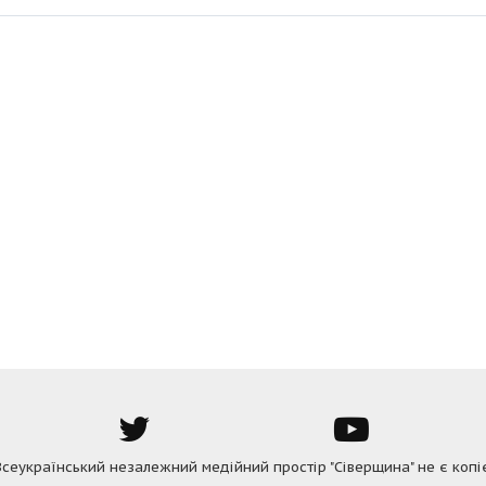
 Всеукраїнський незалежний медійний простір "Сіверщина" не є коп