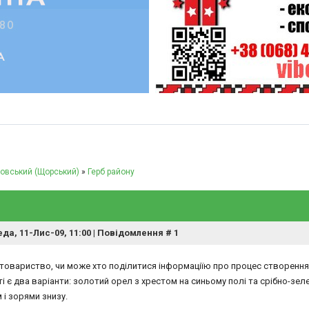
овський (Щорський)
»
Герб району
да, 11-Лис-09, 11:00 | Повідомлення #
1
товариство, чи може хто поділитися інформаціїю про процес створення 
ті є два варіанти: золотий орел з хрестом на синьому полі та срібно-зе
і зорями знизу.