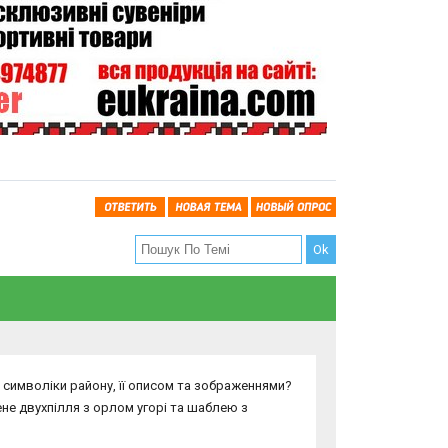
символіки району, її описом та зображеннями?
лене двухпілля з орлом угорі та шаблею з