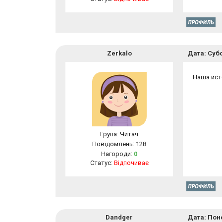
Zerkalo
Дата: Субо
Наша ист
Група: Читач
Повідомлень:
128
Нагороди:
0
Статус:
Відпочиває
Dandger
Дата: Поне