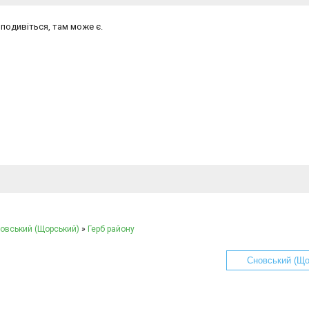
 подивіться, там може є.
овський (Щорський)
»
Герб району