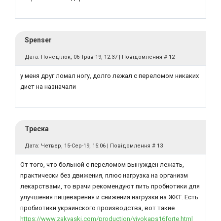
Spenser
Дата: Понеділок, 06-Трав-19, 12:37 | Повідомлення #
12
у меня друг ломал ногу, долго лежал с переломом никаких
диет на назначали
Треска
Дата: Четвер, 15-Сер-19, 15:06 | Повідомлення #
13
От того, что больной с переломом вынужден лежать,
практически без движения, плюс нагрузка на организм
лекарствами, то врачи рекомендуют пить пробиотики для
улучшения пищеварения и снижения нагрузки на ЖКТ. Есть
пробиотики украинского производства, вот такие
https://www.zakvaski.com/production/vivokaps16forte.html