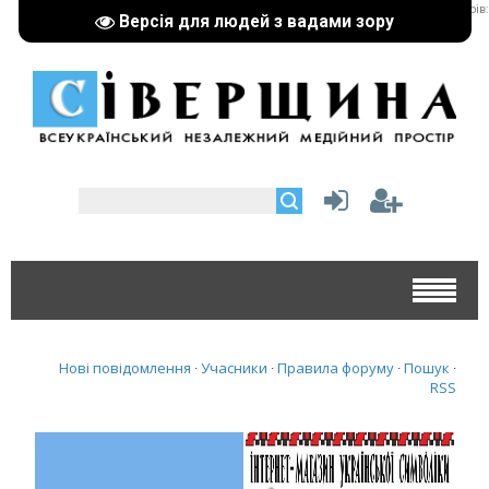
реклама партнерів:
Версія для людей з вадами зору
Нові повідомлення
Учасники
Правила форуму
Пошук
·
·
·
·
RSS