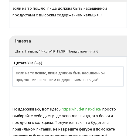
если на то пошло, пища должна быть насыщенной
продуктами с высоким содержанием кальция!!!!
Innessa
Дата: Неділя, 14-Квіт-19, 19:39 | Повідомлення #
6
Цитата
Ylia
(
)
если на то пошло, пища должна быть насыщенной
продуктами с высоким содержанием кальция!!!!
Поддерживаю, вот здесь
https://hudet.net/dieti/
просто
выбирайте себе диету где основная пища, это белки и
продукты с кальцием. Получится так, что будете на
правильном питании, не навредите фигуре и поможете
организму быстрее восстановится после травмы!