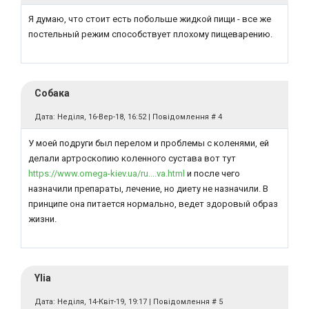
Я думаю, что стоит есть побольше жидкой пищи - все же
постельный режим способствует плохому пищеварению.
Собака
Дата: Неділя, 16-Вер-18, 16:52 | Повідомлення #
4
У моей подруги был перелом и проблемы с коленями, ей
делали артроскопию коленного сустава вот тут
https://www.omega-kiev.ua/ru....va.html
и после чего
назначили препараты, лечение, но диету не назначили. В
принципе она питается нормально, ведет здоровый образ
жизни.
Ylia
Дата: Неділя, 14-Квіт-19, 19:17 | Повідомлення #
5