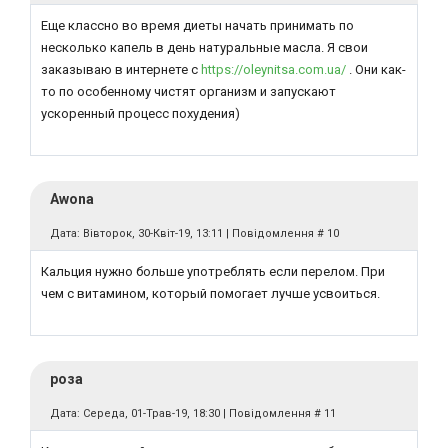
Еще классно во время диеты начать принимать по
несколько капель в день натуральные масла. Я свои
заказываю в интернете с
https://oleynitsa.com.ua/
. Они как-
то по особенному чистят организм и запускают
ускоренный процесс похудения)
Awona
Дата: Вівторок, 30-Квіт-19, 13:11 | Повідомлення #
10
Кальция нужно больше употреблять если перелом. При
чем с витамином, который помогает лучше усвоиться.
роза
Дата: Середа, 01-Трав-19, 18:30 | Повідомлення #
11