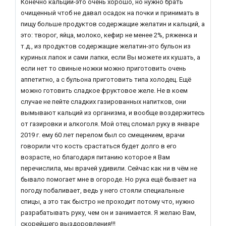
Конечно кальций-это очень хорошо, но нужно брать
очищенный чтоб не давал осадок на почки и принимать в
пищу больше продуктов содержащие желатин и кальций, а
это: творог, яйца, молоко, кефир не менее 2%, ряженка и
т.д., из продуктов содержащие желатин-это бульон из
куриных лапок и сами лапки, если Вы можете их кушать, а
если нет то свиные ножки можно приготовить очень
аппетитно, а с бульона приготовить типа холодец. Ещё
можно готовить сладкое фруктовое желе. Не в коем
случае не пейте сладких газированных напитков, они
вымывают кальций из организма, и вообще воздержитесь
от газировки и алкоголя. Мой отец сломал руку в январе
2019 г. ему 60 лет перелом был со смещением, врачи
говорили что кость срастаться будет долго в его
возрасте, но благодаря питанию которое я Вам
перечислила, мы врачей удивили. Сейчас как ни в чём не
бывало помогает мне в огороде. Но рука ещё бывает на
погоду побаливает, ведь у него стояли специальные
спицы, а это так быстро не проходит потому что, нужно
разрабатывать руку, чем он и занимается. Я желаю Вам,
скорейшего выздоровления!!!