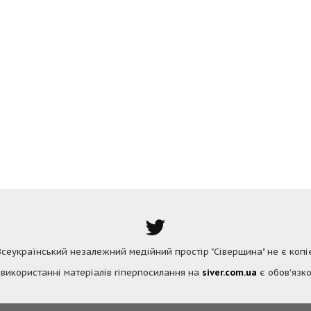
 Всеукраїнський незалежний медійний простір "Сіверщина" не є коп
 використанні матеріалів гіперпосилання на
siver.com.ua
є обов'язко