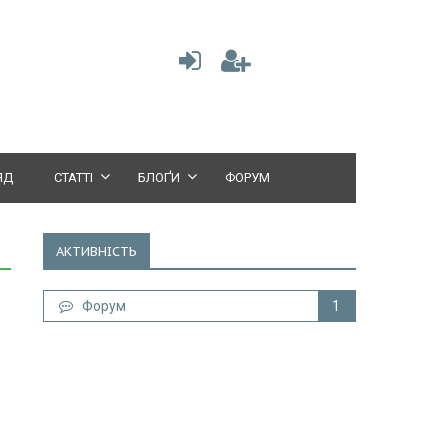
ЯД
СТАТТІ
БЛОҐИ
ФОРУМ
АКТИВНІСТЬ
Форум
1